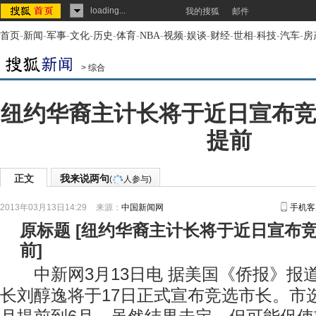
loading...
我的搜狐
邮件
首页
-
新闻
-
军事
-
文化
-
历史
-
体育
-
NBA
-
视频
-
娱谈
-
财经
-
世相
-
科技
-
汽车
-
房
>
综合
纽约华裔主计长将于近日宣布竞
提前
正文
我来说两句
(
人参与)
2013年03月13日14:29
来源：
中国新闻网
手机客
原标题
[
纽约华裔主计长将于近日宣布竞
前
]
中新网3月13日电 据美国《侨报》报
长刘醇逸将于17日正式宣布竞选市长。市