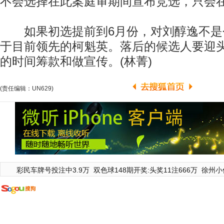
不会选择在此案庭审期间宣布竞选，只会
如果初选提前到6月份，对刘醇逸不是
于目前领先的柯魁英。落后的候选人要迎
的时间筹款和做宣传。(林菁)
(责任编辑：UN629)
彩民车牌号投注中3.9万
双色球148期开奖:头奖11注666万
徐州小