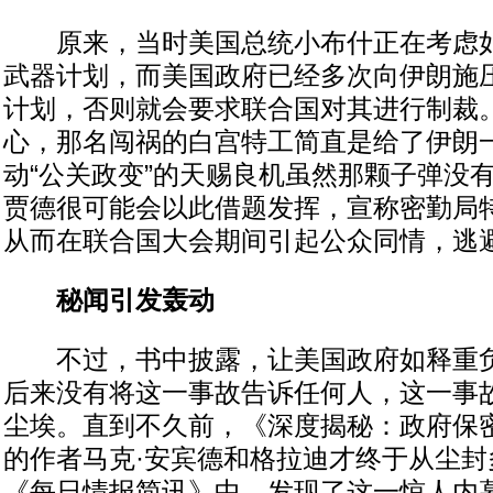
原来，当时美国总统小布什正在考虑如
武器计划，而美国政府已经多次向伊朗施
计划，否则就会要求联合国对其进行制裁
心，那名闯祸的白宫特工简直是给了伊朗
动“公关政变”的天赐良机虽然那颗子弹没
贾德很可能会以此借题发挥，宣称密勤局特
从而在联合国大会期间引起公众同情，逃
秘闻引发轰动
不过，书中披露，让美国政府如释重负
后来没有将这一事故告诉任何人，这一事
尘埃。直到不久前，《深度揭秘：政府保
的作者马克·安宾德和格拉迪才终于从尘封
《每日情报简讯》中，发现了这一惊人内