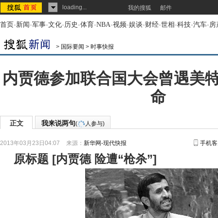
loading...
我的搜狐
邮件
首页
-
新闻
-
军事
-
文化
-
历史
-
体育
-
NBA
-
视频
-
娱谈
-
财经
-
世相
-
科技
-
汽车
-
房
>
国际要闻
>
时事快报
内贾德参加联合国大会曾遇美
命
正文
我来说两句
(
人参与)
2013年03月23日04:07
来源：
新华网-现代快报
手机客
原标题
[
内贾德 险遭“枪杀”
]