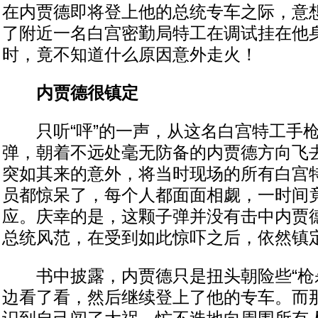
在内贾德即将登上他的总统专车之际，意
了附近一名白宫密勤局特工在调试挂在他
时，竟不知道什么原因意外走火！
内贾德很镇定
只听“呯”的一声，从这名白宫特工手枪
弹，朝着不远处毫无防备的内贾德方向飞
突如其来的意外，将当时现场的所有白宫
员都惊呆了，每个人都面面相觑，一时间
应。庆幸的是，这颗子弹并没有击中内贾
总统风范，在受到如此惊吓之后，依然镇
书中披露，内贾德只是扭头朝险些“枪杀
边看了看，然后继续登上了他的专车。而