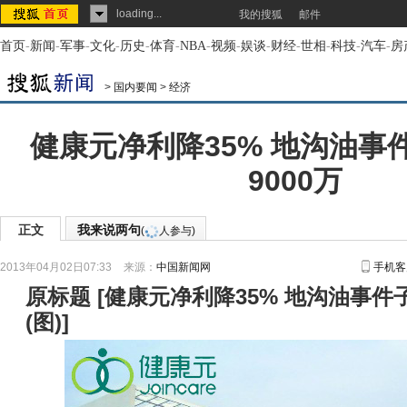
loading...
我的搜狐
邮件
首页
-
新闻
-
军事
-
文化
-
历史
-
体育
-
NBA
-
视频
-
娱谈
-
财经
-
世相
-
科技
-
汽车
-
房
>
国内要闻
>
经济
健康元净利降35% 地沟油事
9000万
正文
我来说两句
(
人参与)
2013年04月02日07:33
来源：
中国新闻网
手机客
原标题
[
健康元净利降35% 地沟油事件子
(图)
]