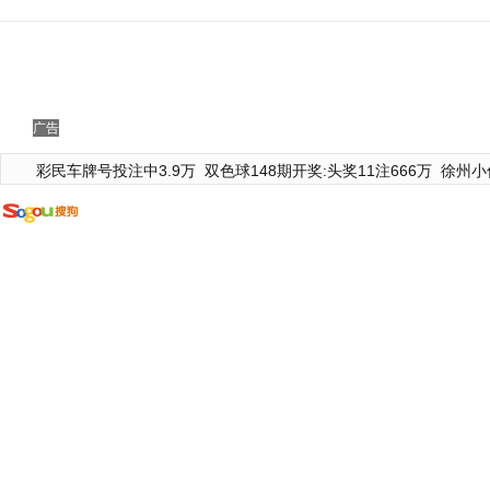
广告
彩民车牌号投注中3.9万
双色球148期开奖:头奖11注666万
徐州小