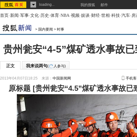
loading...
我的搜狐
邮件
首页
-
新闻
-
军事
-
文化
-
历史
-
体育
-
NBA
-
视频
-
娱谈
-
财经
-
世相
-
科技
-
汽车
-
房
>
国内要闻
>
时事
贵州瓮安“4-5”煤矿透水事故已
正文
我来说两句
(
人参与)
2013年04月07日18:25
来源：
中国新闻网
手机客
原标题
[
贵州瓮安“4.5”煤矿透水事故已