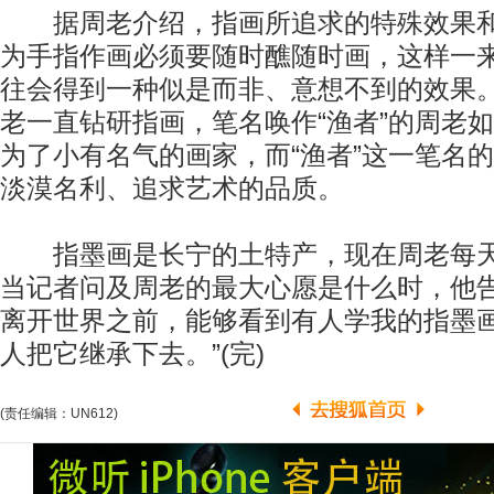
据周老介绍，指画所追求的特殊效果和
为手指作画必须要随时醮随时画，这样一
往会得到一种似是而非、意想不到的效果。
老一直钻研指画，笔名唤作“渔者”的周老
为了小有名气的画家，而“渔者”这一笔名
淡漠名利、追求艺术的品质。
指墨画是长宁的土特产，现在周老每天
当记者问及周老的最大心愿是什么时，他告
离开世界之前，能够看到有人学我的指墨
人把它继承下去。”(完)
(责任编辑：UN612)