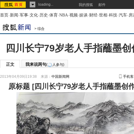
loading...
我的搜狐
邮件
首页
-
新闻
-
军事
-
文化
-
历史
-
体育
-
NBA
-
视频
-
娱谈
-
财经
-
世相
-
科技
-
汽车
-
房
>
综合
四川长宁79岁老人手指蘸墨创
正文
我来说两句
(
人参与)
2013年04月09日19:38
来源：
中国新闻网
手机客
原标题
[
四川长宁79岁老人手指蘸墨创