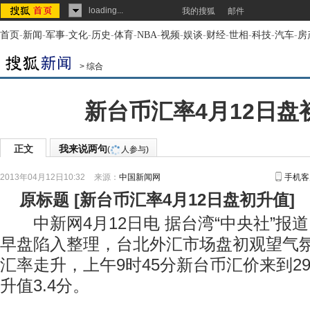
loading...
我的搜狐
邮件
首页
-
新闻
-
军事
-
文化
-
历史
-
体育
-
NBA
-
视频
-
娱谈
-
财经
-
世相
-
科技
-
汽车
-
房
>
综合
新台币汇率4月12日盘
正文
我来说两句
(
人参与)
2013年04月12日10:32
来源：
中国新闻网
手机客
原标题
[
新台币汇率4月12日盘初升值
]
中新网4月12日电 据台湾“中央社”报道，
早盘陷入整理，台北外汇市场盘初观望气
汇率走升，上午9时45分新台币汇价来到29.
升值3.4分。