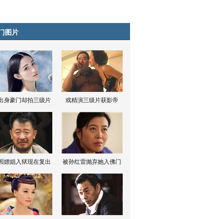
门图片
出身豪门却拍三级片
戏精演三级片获影帝
因嫖娼入狱现在复出
被孙红雷抛弃她入佛门