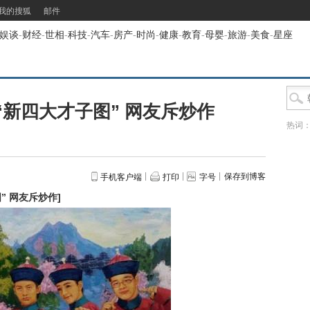
我的搜狐
邮件
娱谈
-
财经
-
世相
-
科技
-
汽车
-
房产
-
时尚
-
健康
-
教育
-
母婴
-
旅游
-
美食
-
星座
新四大才子图” 网友斥炒作
热词
保存到博客
手机客户端
打印
字号
” 网友斥炒作
]