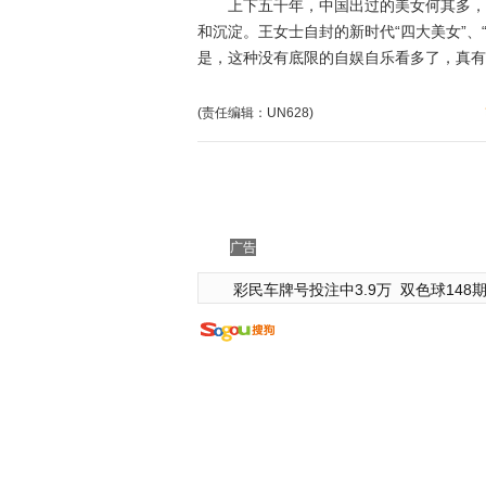
上下五千年，中国出过的美女何其多，“
和沉淀。王女士自封的新时代“四大美女”、
是，这种没有底限的自娱自乐看多了，真有吞
(责任编辑：UN628)
广告
彩民车牌号投注中3.9万
双色球148期