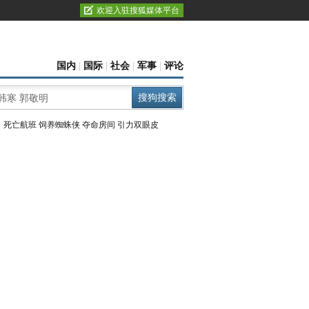
欢迎入驻搜狐媒体平台
国内
|
国际
|
社会
|
军事
|
评论
：
死亡航班
饲养蜘蛛侠
夺命房间
引力双眼皮