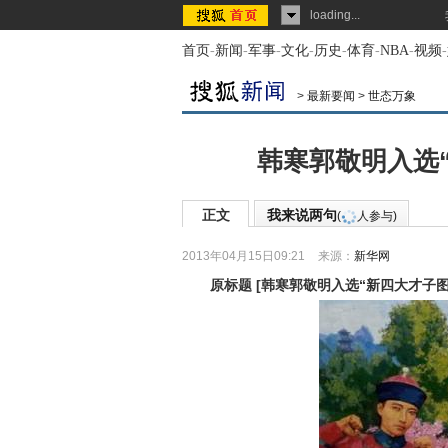
loading...
首页
-
新闻
-
军事
-
文化
-
历史
-
体育
-
NBA
-
视频
-
>
最新要闻
>
世态万象
韩寒郭敬明入选“
正文
我来说两句
(
人参与)
2013年04月15日09:21
来源：
新华网
原标题
[
韩寒郭敬明入选“新四大才子图