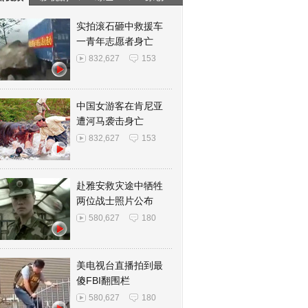
实拍滚石砸中救援车
一青年志愿者身亡
832,627
153
中国女游客在肯尼亚
遭河马袭击身亡
832,627
153
赴雅安救灾途中牺牲
两位战士照片公布
580,627
180
美电视台直播拍到最
傻FBI翻围栏
580,627
180