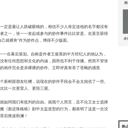
她
定是最让人跌破眼镜的，相信不少人肯定连他的名字都没有
者之一，张一一发起或参与的炒作事件比比皆是。在莫言获得
卓
自己就裸奔”作为炒作点，博得不少版面。
一一在幕后策划。自称是作者王俊英的中方经纪人的他认为，
没有任何思想和文化的内涵，因而也不利于传播。然而不管张
的画作完全是赤裸裸的炒作。立即评真有吞了苍蝇的感觉
新鲜跟朋友吐槽，说现在的炒作手段会不会太拙劣了一些。
次比一次更雷人、更毁三观。
如同我们有批判的自由。就我个人而言，且不论王女士选择
搬《新还珠格格》剧中太监造型的行为，都表明了这是一次没
背后推波助澜！
热