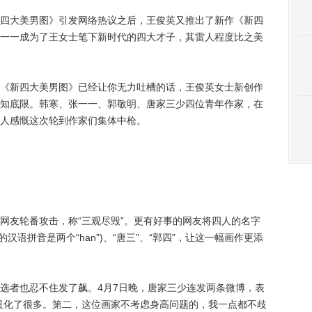
大美男图》引发网络热议之后，王俊英又推出了新作《新四
一一成为了王女士笔下新时代的四大才子，其雷人程度比之美
新四大美男图》已经让你无力吐槽的话，王俊英女士新创作
知底限。韩寒、张一一、郭敬明、唐家三少四位青年作家，在
人感慨这次轮到作家们集体中枪。
友轮番攻击，称“三观尽毁”。更有好事的网友将四人的名字
的汉语拼音是两个“han”)、“唐三”、“郭四”，让这一幅画作更添
者也忍不住发了飙。4月7日晚，唐家三少连发两条微博，表
丑化了很多。第二，这位画家不考虑身高问题的，我一点都不歧