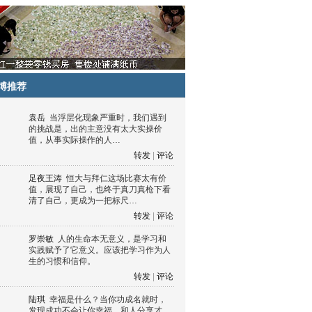
博推荐
袁岳
当浮层化现象严重时，我们遇到
的挑战是，出的主意没有太大实操价
值，从事实际操作的人…
转发
|
评论
足夜王涛
恒大与拜仁这场比赛太有价
值，展现了自己，也终于真刀真枪下看
清了自己，更成为一把标尺…
转发
|
评论
罗崇敏
人的生命本无意义，是学习和
实践赋予了它意义。应该把学习作为人
生的习惯和信仰。
转发
|
评论
陆琪
幸福是什么？当你功成名就时，
发现成功不会让你幸福，和人分享才