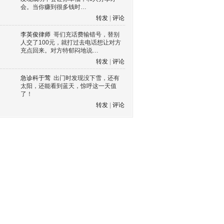
会。当你赚到很多钱时…
转发
|
评论
李英俊律师
哥们充话费输错号，替别
人交了100元，就打过去电话想让对方
充点回来。对方特郁闷地说…
转发
|
评论
急诊科于莺
出门时发现没下雪，还有
太阳，还能看到蓝天，惊呼这一天值
了！
转发
|
评论