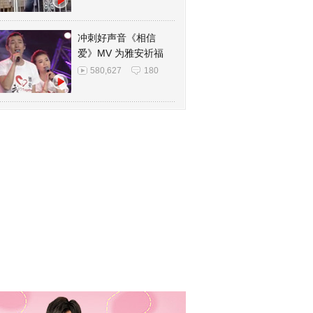
冲刺好声音《相信
爱》MV 为雅安祈福
580,627
180