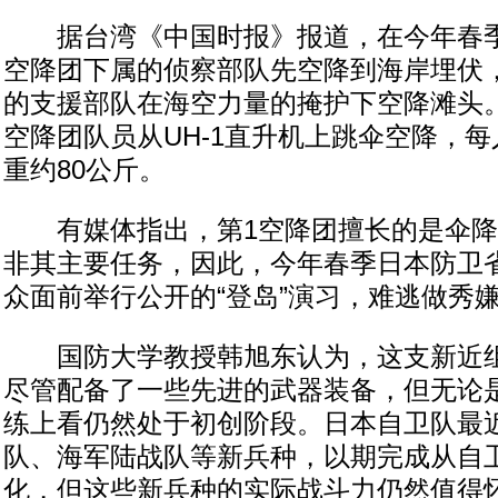
据台湾《中国时报》报道，在今年春季的
空降团下属的侦察部队先空降到海岸埋伏，
的支援部队在海空力量的掩护下空降滩头
空降团队员从UH-1直升机上跳伞空降，
重约80公斤。
有媒体指出，第1空降团擅长的是伞降
非其主要任务，因此，今年春季日本防卫省
众面前举行公开的“登岛”演习，难逃做秀
国防大学教授韩旭东认为，这支新近组
尽管配备了一些先进的武器装备，但无论
练上看仍然处于初创阶段。日本自卫队最
队、海军陆战队等新兵种，以期完成从自卫
化，但这些新兵种的实际战斗力仍然值得