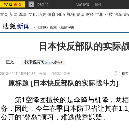
loading...
我的搜狐
邮件
首页
-
新闻
-
军事
-
文化
-
历史
-
体育
-
NBA
-
视频
-
娱谈
-
财经
-
世相
-
科技
-
汽车
-
房
>
《环球》杂志
>
精彩报道
日本快反部队的实际
正文
我来说两句
(
人参与)
2013年04月15日10:38
来源：
《环球》杂志
手机客
原标题
[
日本快反部队的实际战斗力
]
第1空降团擅长的是伞降与机降，两栖
务，因此，今年春季日本防卫省让其在1.
公开的“登岛”演习，难逃做秀嫌疑。