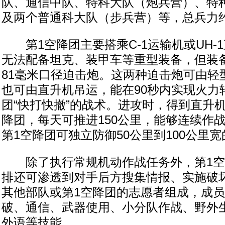
队、通信中队、特科大队（炮兵营）、特
及两个普通科大队（步兵营）等，总兵力约2
第1空降团主要搭乘C-1运输机或UH-
无法配备坦克、装甲车等重型装备，但装备
81毫米口径迫击炮。这两种迫击炮可由轻
也可由直升机吊运，能在90秒内实现火力
团“快打快撤”的战术。进攻时，得到直升
降团，每天可推进150公里，能够连续作战
第1空降团可独立防御50公里到100公里
除了执行常规机动作战任务外，第1空
排还可渗透到对手后方搜集情报、实施破
其他部队或第1空降团的志愿者组成，成
破、通信、武器使用、小分队作战、野外
外语等技能。