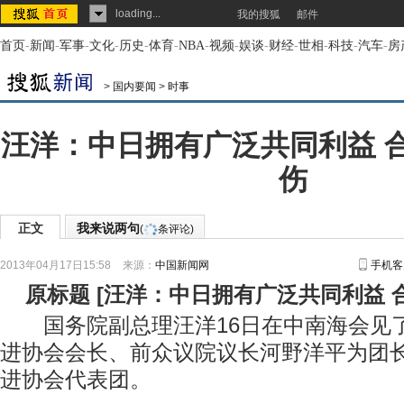
loading...
我的搜狐
邮件
首页
-
新闻
-
军事
-
文化
-
历史
-
体育
-
NBA
-
视频
-
娱谈
-
财经
-
世相
-
科技
-
汽车
-
房
>
国内要闻
>
时事
汪洋：中日拥有广泛共同利益 
伤
正文
我来说两句
(
条评论)
2013年04月17日15:58
来源：
中国新闻网
手机客
原标题
[
汪洋：中日拥有广泛共同利益 
国务院副总理汪洋16日在中南海会见
进协会会长、前众议院议长河野洋平为团
进协会代表团。