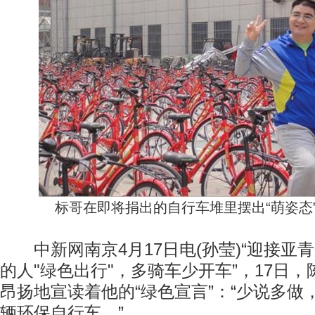
标哥在即将捐出的自行车堆里摆出“萌姿态
中新网南京4月17日电(孙莹)“迎接亚
的人"绿色出行"，多骑车少开车”，17日
昂扬地宣读着他的“绿色宣言”：“少说多做，
辆环保自行车。”