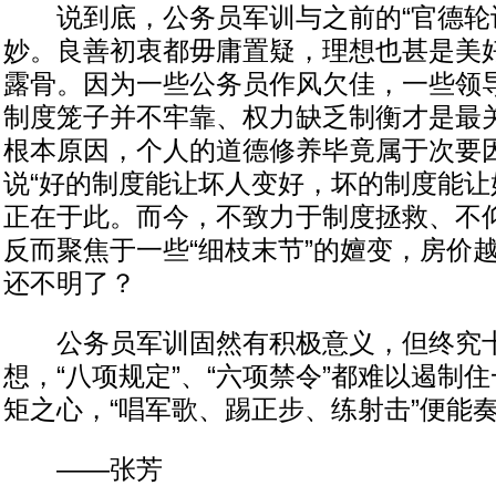
说到底，公务员军训与之前的“官德轮训
妙。良善初衷都毋庸置疑，理想也甚是美
露骨。因为一些公务员作风欠佳，一些领
制度笼子并不牢靠、权力缺乏制衡才是最
根本原因，个人的道德修养毕竟属于次要
说“好的制度能让坏人变好，坏的制度能让
正在于此。而今，不致力于制度拯救、不
反而聚焦于一些“细枝末节”的嬗变，房价
还不明了？
公务员军训固然有积极意义，但终究十
想，“八项规定”、“六项禁令”都难以遏制
矩之心，“唱军歌、踢正步、练射击”便能
——张芳