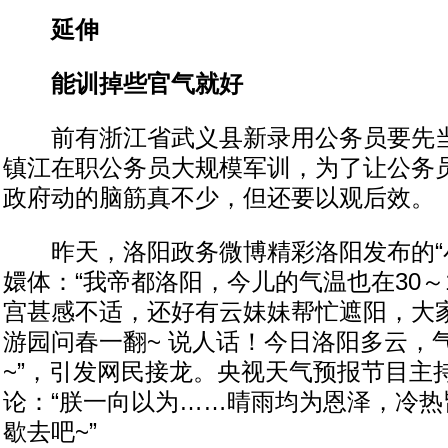
延伸
能训掉些官气就好
前有浙江省武义县新录用公务员要先当
镇江在职公务员大规模军训，为了让公务
政府动的脑筋真不少，但还要以观后效。
昨天，洛阳政务微博精彩洛阳发布的“小
嬛体：“我帝都洛阳，今儿的气温也在30～
宫甚感不适，还好有云妹妹帮忙遮阳，大
游园问春一翻~ 说人话！今日洛阳多云，
~”，引发网民接龙。央视天气预报节目主
论：“朕一向以为……晴雨均为恩泽，冷热
歇去吧~”