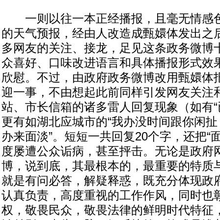
一则以往一本正经播报，且毫无情感色
的天气预报，经由人改造成甄嬛体发出之
多网友的关注、接龙，足见这条政务微博
众喜好、口味改进语言和具体播报形式效
欣慰。不过，由政府政务微博改用甄嬛体
迎一事，不由想起此前同样引发网友关注
站、市长信箱的诸多雷人回复现象（如有“已
更有如湖北应城市的“我办没时间跟你闲扯
办来面淡”。短短一共回复20个字，还把“面
度屡遭公众诟病，甚至抨击。无论是政府
博，说到底，其最根本的，最重要的特质
就是有问必答，解疑释惑，既充分体现政
认真负责，高度重视的工作作风，同时也
权，敬畏民众，敬畏法律的鲜明时代特征