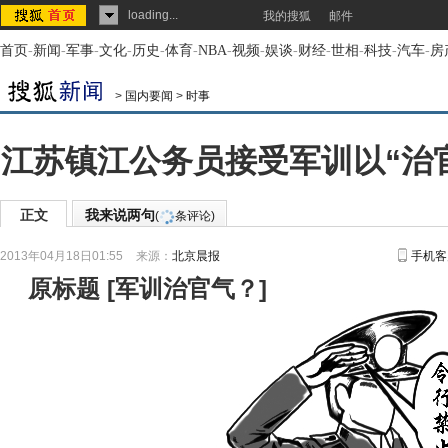
loading...
我的搜狐
邮件
首页
-
新闻
-
军事
-
文化
-
历史
-
体育
-
NBA
-
视频
-
娱谈
-
财经
-
世相
-
科技
-
汽车
-
房
>
国内要闻
>
时事
江苏镇江公务员接受军训以“治官
正文
我来说两句
(
条评论)
2013年04月18日01:55
来源：
北京晨报
手机客
原标题
[
军训治官气？
]