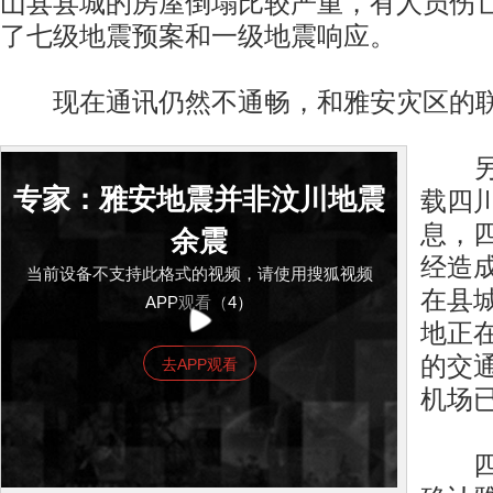
山县县城的房屋倒塌比较严重，有人员伤
了七级地震预案和一级地震响应。
现在通讯仍然不通畅，和雅安灾区的联
另外
专家：雅安地震并非汶川地震
载四
息，
余震
经造
当前设备不支持此格式的视频，请使用搜狐视频
在县
APP观看（4）
地正
的交
去APP观看
机场
四川