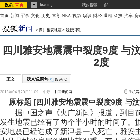
loading...
我的搜狐
邮件
首页
-
新闻
-
军事
-
文化
-
历史
-
体育
-
NBA
-
视频
-
娱谈
-
财经
-
世相
-
科技
-
汽车
-
房
>
四川雅安地震
>
最新消息
四川雅安地震震中裂度9度 与
2度
正文
我来说两句
(
条评论)
2013年04月20日11:09
来源：
中国新闻网
手机客
原标题
[
四川雅安地震震中裂度9度 与
据中国之声《央广新闻》报道，到目前距
发生地震已经有了两个半小时的时间了。
安地震已经造成了新津县一人死亡，雅安