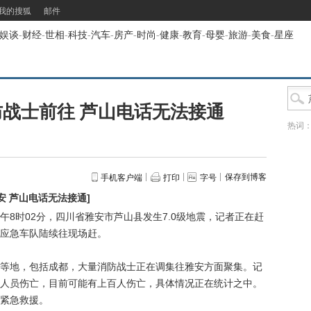
我的搜狐
邮件
娱谈
-
财经
-
世相
-
科技
-
汽车
-
房产
-
时尚
-
健康
-
教育
-
母婴
-
旅游
-
美食
-
星座
战士前往 芦山电话无法接通
热词
保存到博客
手机客户端
打印
字号
安 芦山电话无法接通
]
时02分，四川省雅安市芦山县发生7.0级地震，记者正在赶
应急车队陆续往现场赶。
地，包括成都，大量消防战士正在调集往雅安方面聚集。记
人员伤亡，目前可能有上百人伤亡，具体情况正在统计之中。
紧急救援。