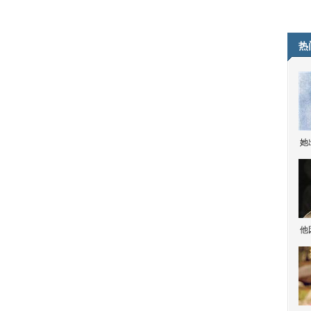
热
她
他