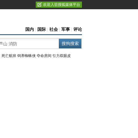
欢迎入驻搜狐媒体平台
国内
|
国际
|
社会
|
军事
|
评论
：
死亡航班
饲养蜘蛛侠
夺命房间
引力双眼皮