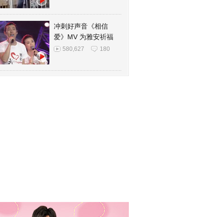
冲刺好声音《相信
爱》MV 为雅安祈福
580,627
180