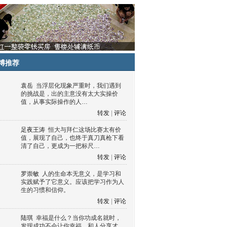
博推荐
袁岳
当浮层化现象严重时，我们遇到
的挑战是，出的主意没有太大实操价
值，从事实际操作的人…
转发
|
评论
足夜王涛
恒大与拜仁这场比赛太有价
值，展现了自己，也终于真刀真枪下看
清了自己，更成为一把标尺…
转发
|
评论
罗崇敏
人的生命本无意义，是学习和
实践赋予了它意义。应该把学习作为人
生的习惯和信仰。
转发
|
评论
陆琪
幸福是什么？当你功成名就时，
发现成功不会让你幸福，和人分享才