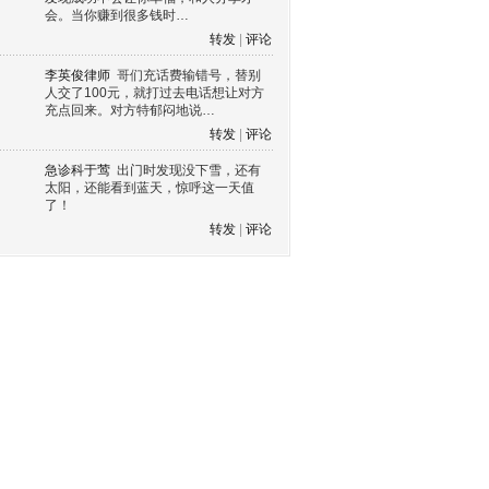
会。当你赚到很多钱时…
转发
|
评论
李英俊律师
哥们充话费输错号，替别
人交了100元，就打过去电话想让对方
充点回来。对方特郁闷地说…
转发
|
评论
急诊科于莺
出门时发现没下雪，还有
太阳，还能看到蓝天，惊呼这一天值
了！
转发
|
评论