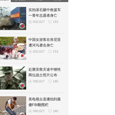
实拍滚石砸中救援车
一青年志愿者身亡
832,627
153
中国女游客在肯尼亚
遭河马袭击身亡
832,627
153
赴雅安救灾途中牺牲
两位战士照片公布
580,627
180
美电视台直播拍到最
傻FBI翻围栏
580,627
180