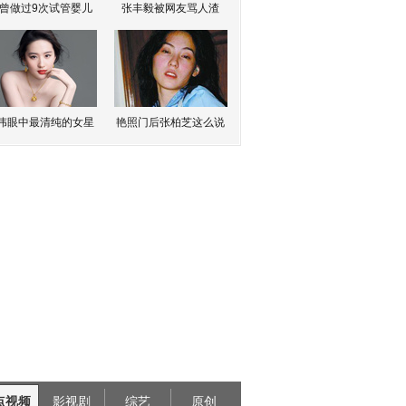
曾做过9次试管婴儿
张丰毅被网友骂人渣
伟眼中最清纯的女星
艳照门后张柏芝这么说
点视频
影视剧
综艺
原创