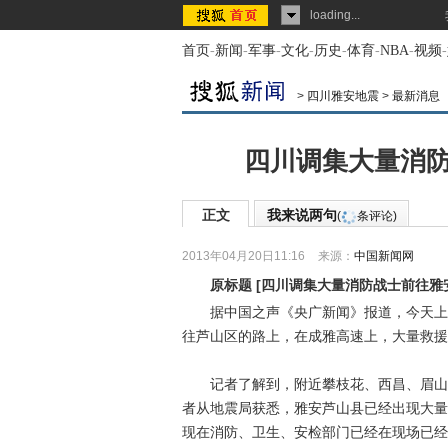
loading...
首页
-
新闻
-
军事
-
文化
-
历史
-
体育
-
NBA
-
视频
-
>
四川雅安地震
>
最新消息
四川调集大量消防
正文
我来说两句
(
条评论)
2013年04月20日11:16
来源：
中国新闻网
原标题
[
四川调集大量消防战士前往雅
据中国之声《央广新闻》报道，今天上午8
往芦山区的路上，在成雅高速上，大量救援
记者了解到，附近攀枝花、西昌、眉山等
者从地震局获悉，雅安芦山县已经出现大量
现在消防、卫生、安检部门已经在现场已经