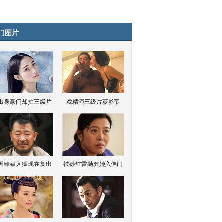
门图片
出身豪门却拍三级片
戏精演三级片获影帝
因嫖娼入狱现在复出
被孙红雷抛弃她入佛门