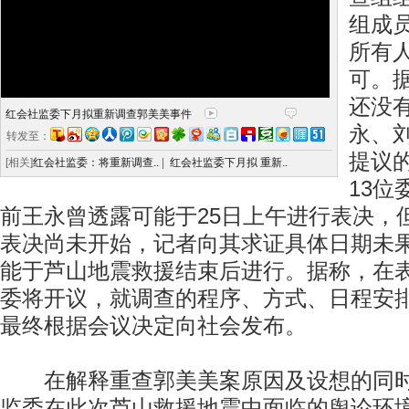
组成
所有
可。
还没
红会社监委下月拟重新调查郭美美事件
永、
转发至：
提议
[相关]
红会社监委：将重新调查..
|
红会社监委下月拟 重新..
13
前王永曾透露可能于25日上午进行表决，
表决尚未开始，记者向其求证具体日期未
能于芦山地震救援结束后进行。据称，在
委将开议，就调查的程序、方式、日程安
最终根据会议决定向社会发布。
在解释重查郭美美案原因及设想的同时
监委在此次芦山救援地震中面临的舆论环