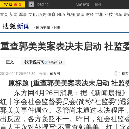
loading...
我的搜狐
邮件
首页
-
新闻
-
军事
-
文化
-
历史
-
体育
-
NBA
-
视频
-
娱谈
-
财经
-
世相
-
科技
-
汽车
-
房
>
国内要闻
>
时事
重查郭美美案表决未启动 社监
正文
我来说两句
(
条评论)
2013年04月26日08:30
来源：
东方网
手机客
原标题
[
重查郭美美案表决未启动 社监
东方网4月26日消息：据《新闻晨报》
红十字会社会监督委员会(简称“社监委”)
郭美美事件调查。尽管尚未通过表决程序
出反应，各方褒贬不一。昨日，红会社监
言人王永对外撰写“不重查郭美美，红十字