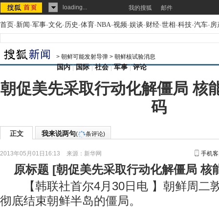
loading...
我的搜狐
邮件
首页
-
新闻
-
军事
-
文化
-
历史
-
体育
-
NBA
-
视频
-
娱谈
-
财经
-
世相
-
科技
-
汽车
-
房
>
朝鲜可能发射导弹
>
朝鲜核试验消息
国内
|
国际
|
社会
|
军事
|
评论
朝促美先采取行动化解僵局 核
码
正文
我来说两句
(
条评论)
2013年05月01日16:13
来源：
新华网
手机客
原标题
[
朝促美先采取行动化解僵局 核
【韩联社首尔4月30日电 】朝鲜周二
彻底结束朝鲜半岛的僵局。