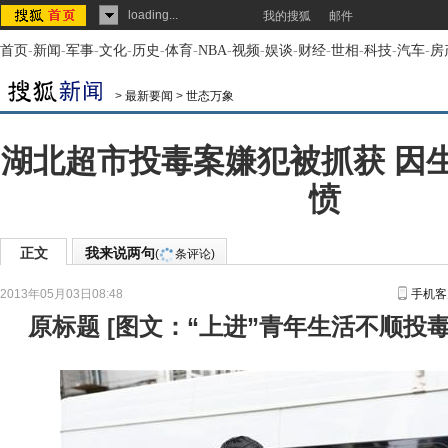
loading...
我的搜狐
邮件
首页
-
新闻
-
军事
-
文化
-
历史
-
体育
-
NBA
-
视频
-
娱谈
-
财经
-
世相
-
科技
-
汽车
-
房
>
最新要闻
>
世态万象
湖北超市投毒案嫌犯被抓获 因
愤
正文
我来说两句
(
条评论)
2013年05月03日08:48
手机客
原标题
[
图文：“上进”青年生活不顺投