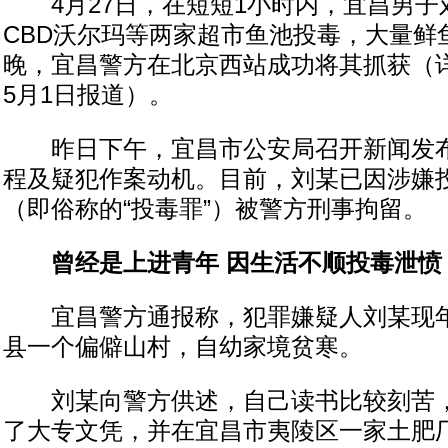
4月27日，在短短1小时内，宜昌男子
CBD沃尔玛等两家超市鱼池投毒，大量鲜鱼
晚，宜昌警方在北京西站成功将其抓获（详
5月1日报道）。
昨日下午，宜昌市公安局召开新闻发布
程及疑犯作案动机。目前，刘某已因涉嫌
（即俗称的“投毒罪”）被警方刑事拘留。
曾经是上进青年 因生活不顺投毒泄愤
宜昌警方通报称，犯罪嫌疑人刘某现年
县一个偏僻山村，自幼家境贫寒。
刘某向警方供述，自己读书比较刻苦，
了大专文凭，并在宜昌市夷陵区一家土肥