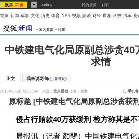
loading...
我的搜狐
邮件
首页
-
新闻
-
军事
-
文化
-
历史
-
体育
-
NBA
-
视频
-
娱谈
-
财经
-
世相
-
科技
-
汽车
-
房
>
国内要闻
>
时事
中铁建电气化局原副总渉贪40
求情
正文
我来说两句
(
条评论)
2013年05月04日01:50
来源：
北京晨报
作者：颜斐
手机客
原标题
[
中铁建电气化局原副总涉贪获
侵占行贿款40万获缓刑 检方称其是
晨报讯（记者 颜斐）中国铁建电气化