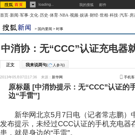
loading...
我的搜狐
邮件
首页
-
新闻
-
军事
-
文化
-
历史
-
体育
-
NBA
-
视频
-
娱谈
-
财经
-
世相
-
科技
-
汽车
-
房
>
国内要闻
>
时事
中消协：无“CCC”认证充电器
正文
我来说两句
(
人参与)
2013年05月07日17:36
来源：
新华网
手机客
原标题
[
中消协提示：无“CCC”认证的
边“手雷”
]
新华网北京5月7日电（记者常志鹏）中
发布提示，未经过CCC认证的手机充电器
患，就是身边的“手雷”。