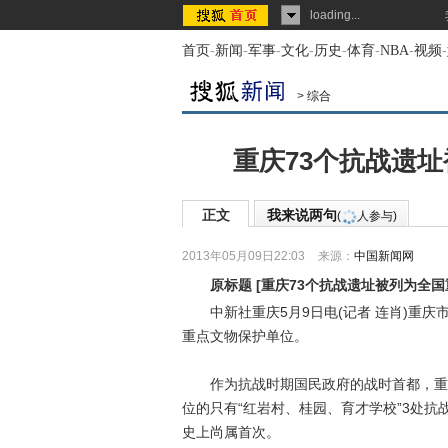
loading...
首页
-
新闻
-
军事
-
文化
-
历史
-
体育
-
NBA
-
视频
-
>
综合
重庆73个抗战遗
正文
我来说两句
(
人参与)
2013年05月09日22:03
来源：
中国新闻网
原标题
[
重庆73个抗战遗址被列为全
中新社重庆5月9日电(记者 连肖)重庆市
重点文物保护单位。
作为抗战时期国民政府的战时首都，重庆
位的只有“红岩村、桂园、育才学校”3处抗
史上尚属首次。