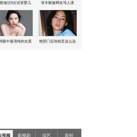
曾做过9次试管婴儿
张丰毅被网友骂人渣
伟眼中最清纯的女星
艳照门后张柏芝这么说
点视频
影视剧
综艺
原创