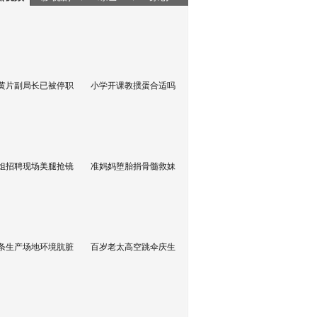
黄片副局长已被停职
小学开课教掼蛋合适吗
姐招聘现场美腿抢镜
准妈妈堕胎捐骨髓救妹
条生产场地环境肮脏
百岁老太高空跳伞庆生