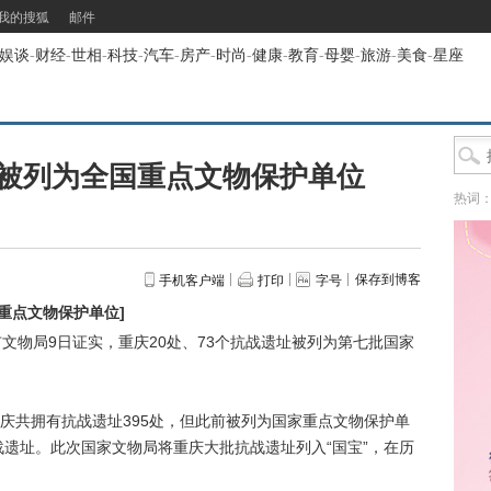
我的搜狐
邮件
娱谈
-
财经
-
世相
-
科技
-
汽车
-
房产
-
时尚
-
健康
-
教育
-
母婴
-
旅游
-
美食
-
星座
址被列为全国重点文物保护单位
热词
保存到博客
手机客户端
打印
字号
国重点文物保护单位
]
文物局9日证实，重庆20处、73个抗战遗址被列为第七批国家
共拥有抗战遗址395处，但此前被列为国家重点文物保护单
战遗址。此次国家文物局将重庆大批抗战遗址列入“国宝”，在历