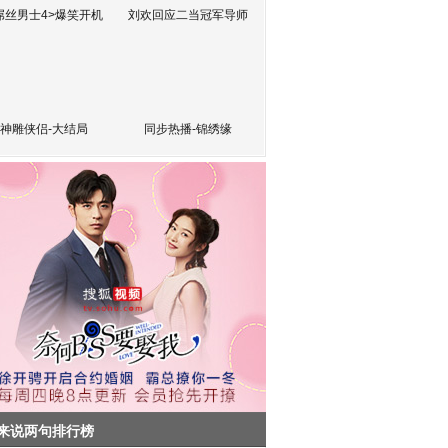
屌丝男士4>爆笑开机
刘欢回应二当冠军导师
神雕侠侣-大结局
同步热播-锦绣缘
来说两句排行榜