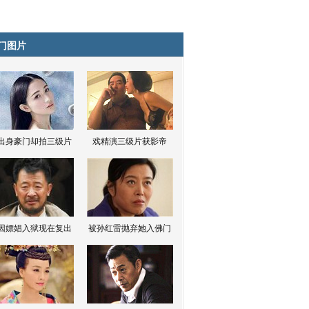
门图片
出身豪门却拍三级片
戏精演三级片获影帝
因嫖娼入狱现在复出
被孙红雷抛弃她入佛门