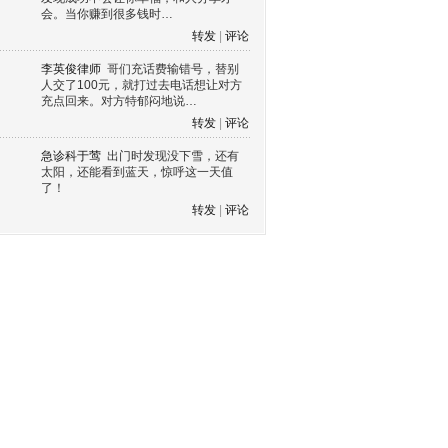
会。当你赚到很多钱时…
转发
|
评论
李英俊律师
哥们充话费输错号，替别
人交了100元，就打过去电话想让对方
充点回来。对方特郁闷地说…
转发
|
评论
急诊科于莺
出门时发现没下雪，还有
太阳，还能看到蓝天，惊呼这一天值
了！
转发
|
评论