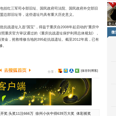
括红三军司令部旧址、国民政府司法院、国民政府外交部旧
盟总部旧址等，这些遗址均具有重大历史意义。
战遗址入选“国宝”，得益于重庆自2008年起启动的“重庆中
微
按照重庆官方审议通过的《重庆抗战遗址保护利用总体规划》，
项资金，抢救维修当地的395处抗战遗址。截至2012年底，已有
修。
[保存到博客]
分享：
开奖:头奖11注666万
徐州小伙中得639万大奖
体彩摇奖