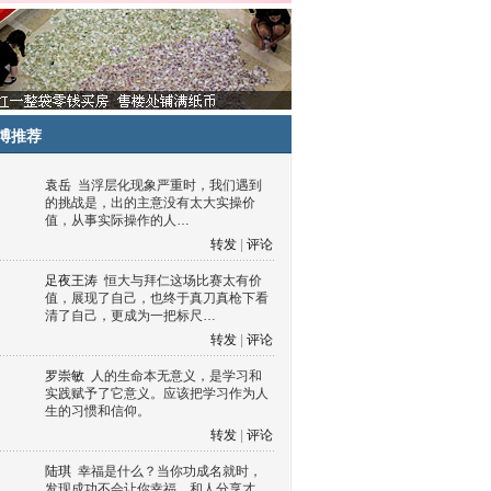
博推荐
袁岳
当浮层化现象严重时，我们遇到
的挑战是，出的主意没有太大实操价
值，从事实际操作的人…
转发
|
评论
足夜王涛
恒大与拜仁这场比赛太有价
值，展现了自己，也终于真刀真枪下看
清了自己，更成为一把标尺…
转发
|
评论
罗崇敏
人的生命本无意义，是学习和
实践赋予了它意义。应该把学习作为人
生的习惯和信仰。
转发
|
评论
陆琪
幸福是什么？当你功成名就时，
发现成功不会让你幸福，和人分享才