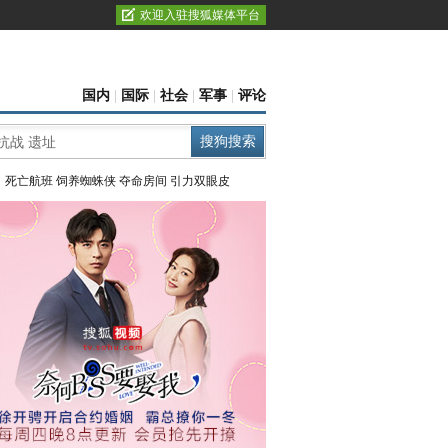
欢迎入驻搜狐媒体平台
国内
|
国际
|
社会
|
军事
|
评论
：
死亡航班
饲养蜘蛛侠
夺命房间
引力双眼皮