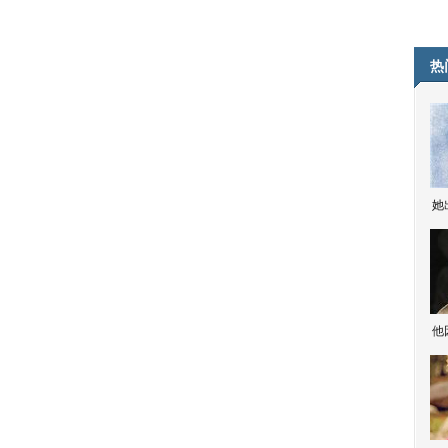
热
她
他