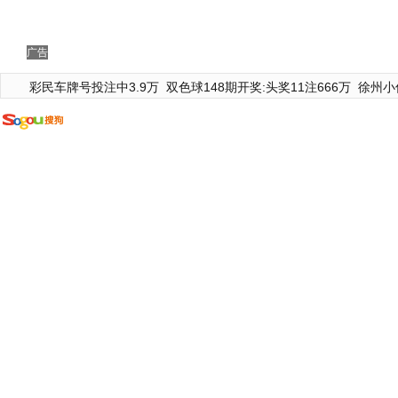
广告
彩民车牌号投注中3.9万
双色球148期开奖:头奖11注666万
徐州小