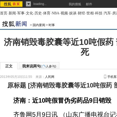
loading...
我的搜狐
邮件
首页
-
新闻
-
军事
-
文化
-
历史
-
体育
-
NBA
-
视频
-
娱谈
-
财经
-
世相
-
科技
-
汽车
-
房
>
国内要闻
>
时事
济南销毁毒胶囊等近10吨假药
死
正文
我来说两句
(
人参与)
2013年05月10日11:55
来源：
人民网
手机客
原标题
[
济南销毁毒胶囊等近10吨假药
济南：近10吨假冒伪劣药品9日销毁
齐鲁网5月9日讯 （山东广播电视台记