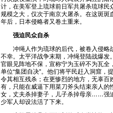
计，在美军登上琉球前日军共屠杀琉球民众
规模之大，仅次于南京大屠杀。在这斑斑血
年后，日本侵略者又卷土重来。
强迫民众自杀
冲绳人作为琉球的后代，被卷入侵略战
不幸。太平洋战争末期，冲绳登陆战爆发
官眼见阵地不保，宣称宁为玉碎不为瓦全
单位“集团自决”。他们将平民赶入洞窟，
令其相互残杀；在更惨烈的地方，无辜百
有，只能在威逼下用菜刀斧头结束亲人的
女，丈夫杀掉妻子，儿子杀掉母亲……强
少军人却设法活了下来。