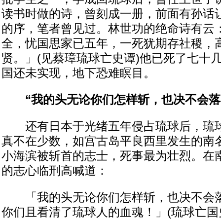
读书时做的诗，曾刻成一册，前面有孙话
的序，笔者曾见过。林世功的绝命诗有云
全，忧国思家已五年，一死犹期存社稷，
贤。」(见蔡璋琉球亡史谭)他已死了七十
国还未实现，地下恐难瞑目。
“我的头无论你们怎样斩，也决不会落
还有日本于光绪五年侵占琉球后，琉球
真不在少数，如宫古岛平良西里发生的南
小海滨被斩首的志士，死事最为壮烈。在
的志心临刑高喊道：
「我的头无论你们怎样斩，也决不会落
你们且看清了琉球人的血魂！」(琉球亡国