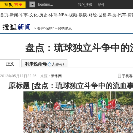
loading...
我的搜狐
邮件
首页
-
新闻
-
军事
-
文化
-
历史
-
体育
-
NBA
-
视频
-
娱谈
-
财经
-
世相
-
科技
-
汽车
-
房
>
关注“保钓”
>
保钓消息
盘点：琉球独立斗争中的
正文
我来说两句
(
人参与)
2013年05月11日22:26
来源：
新华网
手机客
原标题
[
盘点：琉球独立斗争中的流血