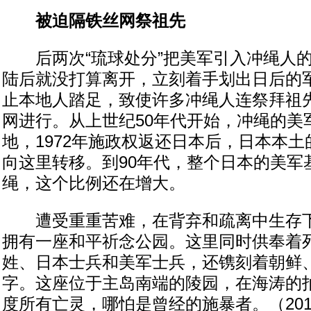
被迫隔铁丝网祭祖先
后两次“琉球处分”把美军引入冲绳人的
陆后就没打算离开，立刻着手划出日后的
止本地人踏足，致使许多冲绳人连祭拜祖
网进行。从上世纪50年代开始，冲绳的美
地，1972年施政权返还日本后，日本本
向这里转移。到90年代，整个日本的美军
绳，这个比例还在增大。
遭受重重苦难，在背弃和疏离中生存下
拥有一座和平祈念公园。这里同时供奉着
姓、日本士兵和美军士兵，还镌刻着朝鲜
字。这座位于主岛南端的陵园，在海涛的
度所有亡灵，哪怕是曾经的施暴者。（201