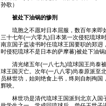
孙歌）
被处下油锅的惨刑
琉胞之不愿对日本屈服，数百年来即如
三十七年(一六零九)日本第一次侵犯琉球
南京国子监读书时任琉球王国要职的郑迵，
时侵犯琉球不是日本的萨摩蕃)被处下油锅
清光绪五年(一八七九)琉球国王尚泰被
球王国灭亡。次年(一八八零)尚泰原派至
员林世功，始则绝食上书，终则自刎殉国
辉映。
林世功是清代琉球王国派到北京入国子
批学生之一，学成回琉球后，曾任王世子