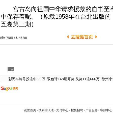
宫古岛向祖国中华请求援救的血书至今
中保存着呢。（原载1953年在台北出版
五卷第三期）
(责任编辑：UN628)
广告
彩民车牌号投注中3.9万
双色球148期开奖:头奖11注666万
徐州小
设置首页
-
搜狗输入法
-
支付中心
-
搜狐招聘
-
广告服务
-
客服中心