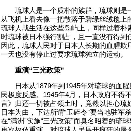
琉球人是一个质朴的族群，琉球则是一
从飞机上看去像一把散落于碧绿丝绒毯上
琉球人就生活在这些岛屿上，同样过着朴
时琉球被日本强行割占，且一直没有得到
因此，琉球人民对于日本人长期的血腥欺
一天也没有停止过要求琉球独立的运动。
重演“三光政策”
日本从1879年到1945年对琉球的血
民极度反感。1945年4月，日本政府不得
言》归还一切被占领土时，竟然以担心琉
日本为由，下达所谓“玉碎令”要当地驻军
在“满洲”实施“三光政策”而臭名昭着的琉
再次故伎重演，对琉球人民展开疯狂的屠