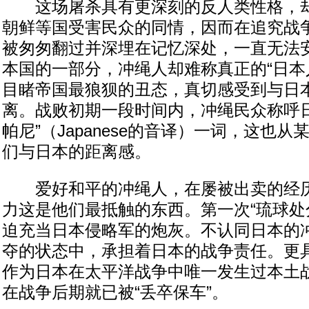
这场屠杀具有更深刻的反人类性格，却
朝鲜等国受害民众的同情，因而在追究战
被匆匆翻过并深埋在记忆深处，一直无法
本国的一部分，冲绳人却难称真正的“日本
目睹帝国最狼狈的丑态，真切感受到与日
离。战败初期一段时间内，冲绳民众称呼日
帕尼”（Japanese的音译）一词，这也
们与日本的距离感。
爱好和平的冲绳人，在屡被出卖的经历
力这是他们最抵触的东西。第一次“琉球处
迫充当日本侵略军的炮灰。不认同日本的
夺的状态中，承担着日本的战争责任。更
作为日本在太平洋战争中唯一发生过本土
在战争后期就已被“丢卒保车”。