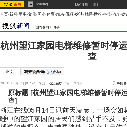
loading...
我的搜狐
邮件
首页
-
新闻
-
军事
-
文化
-
历史
-
体育
-
NBA
-
视频
-
娱谈
-
财经
-
世相
-
科技
-
汽车
-
房
>
国内要闻
>
时事
杭州望江家园电梯维修暂时停运
查
正文
我来说两句
(
人参与)
2013年05月14日07:52
来源：
浙江在线
作者：李阳阳
手机客
原标题
[
杭州望江家园电梯维修暂时停运
查
]
浙江在线05月14日讯前天凌晨，一场突
睡中的望江家园的居民们感到措手不及，