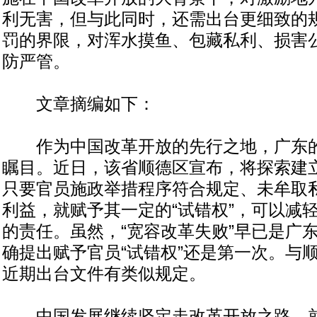
利无害，但与此同时，还需出台更细致的
罚的界限，对浑水摸鱼、包藏私利、损害
防严管。
文章摘编如下：
作为中国改革开放的先行之地，广东的
瞩目。近日，该省顺德区宣布，将探索建
只要官员施政举措程序符合规定、未牟取
利益，就赋予其一定的“试错权”，可以减
的责任。虽然，“宽容改革失败”早已是广
确提出赋予官员“试错权”还是第一次。与
近期出台文件有类似规定。
中国发展继续坚定走改革开放之路，就