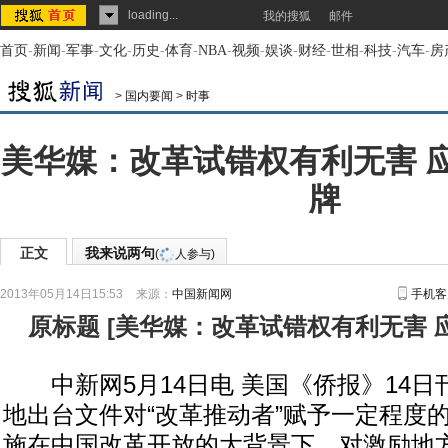
loading...
我的搜狐
邮件
首页
-
新闻
-
军事
-
文化
-
历史
-
体育
-
NBA
-
视频
-
娱谈
-
财经
-
世相
-
科技
-
汽车
-
房
>
国内要闻
>
时事
美华媒：改革试错权有利无害 
牌
正文
我来说两句
(
人参与)
2013年05月14日15:53
来源：
中国新闻网
手机客
原标题
[
美华媒：改革试错权有利无害 
中新网5月14日电 美国《侨报》14日
地出台文件对“改革推动者”赋予一定程度的
施在中国改革开放的大背景下，对激励地