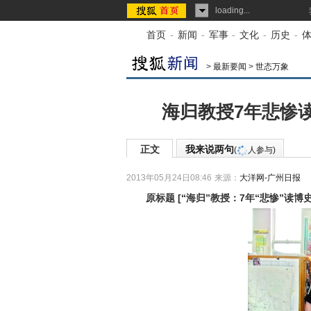
loading...
首页
-
新闻
-
军事
-
文化
-
历史
-
>
最新要闻
>
世态万象
海归教授7年悲惨
正文
我来说两句
(
人参与)
2013年05月24日08:46
来源：
大洋网-广州日报
原标题
[
“海归”教授：7年“悲惨”读博