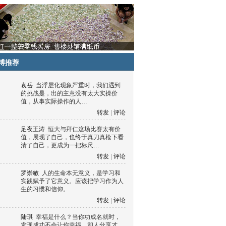
博推荐
袁岳
当浮层化现象严重时，我们遇到
的挑战是，出的主意没有太大实操价
值，从事实际操作的人…
转发
|
评论
足夜王涛
恒大与拜仁这场比赛太有价
值，展现了自己，也终于真刀真枪下看
清了自己，更成为一把标尺…
转发
|
评论
罗崇敏
人的生命本无意义，是学习和
实践赋予了它意义。应该把学习作为人
生的习惯和信仰。
转发
|
评论
陆琪
幸福是什么？当你功成名就时，
发现成功不会让你幸福，和人分享才