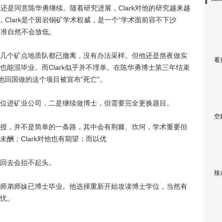
但还是同意陈华勇继续。随着研究进展，Clark对他的研究越来越
，Clark是个斑岩铜矿学术权威，是一个“学术面前容不下沙
标准自然不会放低。
个矿点地质队都已撤离，没有办法采样。但他还是熬夜做实
看
能混毕业。而Clark似乎并不埋单。在陈华勇博士第三年结束
，他回国做的这个项目被宣布“死亡”。
进矿业公司，二是继续做博士，但需要完全更换题目。
空
，并不是简单的一条路，其中会有荆棘、坎坷，学术重要但
酬；Clark对他也有期望；而以优
回去会抬不起头。
辣
弟师妹已博士毕业。他选择重新开始攻读博士学位，当然有
忧。