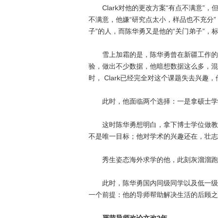
Clark对他的更改方案“有点不满意”，
不满意，他嫌“研究点太小，样品也不充分”
子”的人，而陈华勇又是他的“关门弟子”，
雪上加霜的是，陈华勇曾在新疆工作的几
验，做出不少数据，他暗想数据这么多，混也
时， Clark已经完全对这个课题失去兴趣
此时，他面临两个选择：一是拿硕士学位
这时陈华勇想明白，拿下博士学位做教授
不是唯一目标；他对学术的兴趣还在，壮志未
秀生姿态海外求学的他，此刻灰溜溜跑
此时，陈华勇国内同级同学以及低一级师
一个前提：他的导师帮助解决生活的后顾之