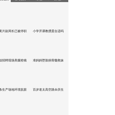
黄片副局长已被停职
小学开课教掼蛋合适吗
姐招聘现场美腿抢镜
准妈妈堕胎捐骨髓救妹
条生产场地环境肮脏
百岁老太高空跳伞庆生