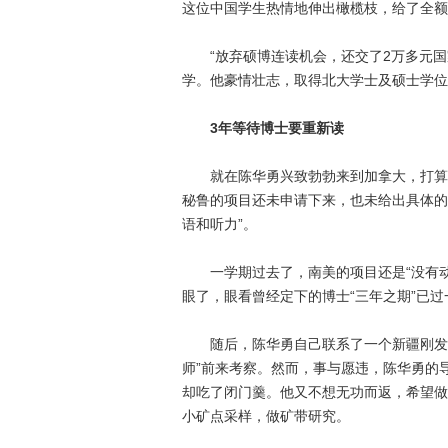
这位中国学生热情地伸出橄榄枝，给了全额
“放弃硕博连读机会，还交了2万多元国
学。他豪情壮志，取得北大学士及硕士学位
3年等待博士要重新读
就在陈华勇兴致勃勃来到加拿大，打算大展
秘鲁的项目还未申请下来，也未给出具体的
语和听力”。
一学期过去了，南美的项目还是“没有动静”
眼了，眼看曾经定下的博士“三年之期”已过
随后，陈华勇自己联系了一个新疆刚发现的
师”前来考察。然而，事与愿违，陈华勇的
却吃了闭门羹。他又不想无功而返，希望做
小矿点采样，做矿带研究。