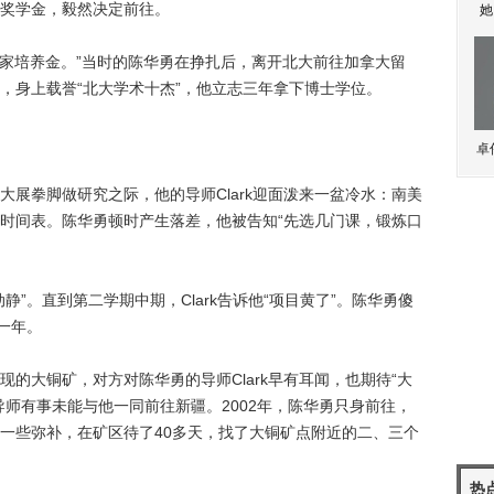
奖学金，毅然决定前往。
她
家培养金。”当时的陈华勇在挣扎后，离开北大前往加拿大留
，身上载誉“北大学术十杰”，他立志三年拿下博士学位。
卓
拳脚做研究之际，他的导师Clark迎面泼来一盆冷水：南美
时间表。陈华勇顿时产生落差，他被告知“先选几门课，锻炼口
。直到第二学期中期，Clark告诉他“项目黄了”。陈华勇傻
一年。
大铜矿，对方对陈华勇的导师Clark早有耳闻，也期待“大
导师有事未能与他一同前往新疆。2002年，陈华勇只身前往，
一些弥补，在矿区待了40多天，找了大铜矿点附近的二、三个
热