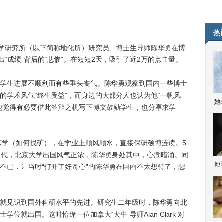
热
学研究所（以下简称地化所）研究员、博士生导师陈华勇在博
出“成绩”背后的“悲惨”。在短短2天，吸引了近2万的点击量。
生进展不顺利而有些垂头丧气。陈华勇观察到国内一些博士
的学术风气“终生受益”，而身边的大部分人也认为他“一帆风
她
他觉得有必要借此答辩之机写下博文鼓励学生，也分享求学
学（如何找矿），在学业上顺风顺水，直接保研硕博连读。5
年代，北京大学出国风气正浓，陈华勇身处其中，心潮暗涌。同
他
不已，让当时“打开了好奇心”的陈华勇在国内不太想待了，想
见识到国外科研水平的先进。研究生二年级时，陈华勇向北
就出国。这时恰逢一位加拿大“大牛”导师Alan Clark 对