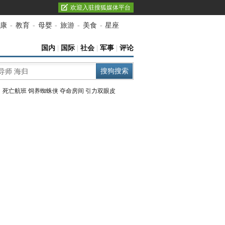
欢迎入驻搜狐媒体平台
康
-
教育
-
母婴
-
旅游
-
美食
-
星座
国内
|
国际
|
社会
|
军事
|
评论
：
死亡航班
饲养蜘蛛侠
夺命房间
引力双眼皮