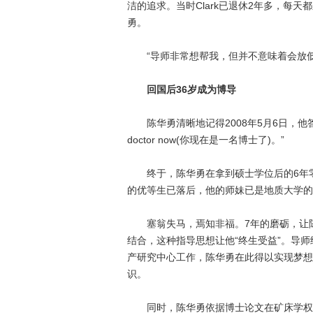
洁的追求。当时Clark已退休2年多，每
勇。
“导师非常想帮我，但并不意味着会放低论
回国后36岁成为博导
陈华勇清晰地记得2008年5月6日，他答辩完
doctor now(你现在是一名博士了)。”
终于，陈华勇在拿到硕士学位后的6年零
的优等生已落后，他的师妹已是地质大学的
塞翁失马，焉知非福。7年的磨砺，让陈
结合，这种指导思想让他“终生受益”。导
产研究中心工作，陈华勇在此得以实现梦想
识。
同时，陈华勇依据博士论文在矿床学权威