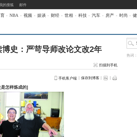
我的搜狐
邮件
体育
-
NBA
-
视频
-
娱谈
-
财经
-
世相
-
科技
-
汽车
-
房产
-
时尚
-
健
读博史：严苛导师改论文改2年
热词
扫描到手机
保存到博客
手机客户端
史是怎样炼成的
]