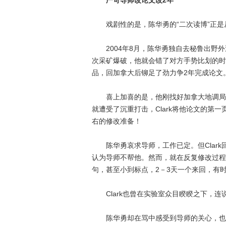
严苛导师改论文改2年
戏剧性的是，陈华勇的“二次读博”正是
2004年8月，陈华勇独自去秘鲁出野外
次采矿爆破，他就会错了对方手势比划的时
品，回加拿大后铆足了劲力争2年完成论文
喜上加喜的是，他刚找好加拿大地调局的
就遭受了沉重打击，Clark将他论文的第
右的修改准备！
陈华勇哀求导师，工作已定。但Clark
认为导师不帮他。然而，就在反复修改过程中
句，甚至小到标点，2－3天一个来回，有
Clark也曾在实验室众目睽睽之下，连说
陈华勇却在骂中感受到导师的关心，也正