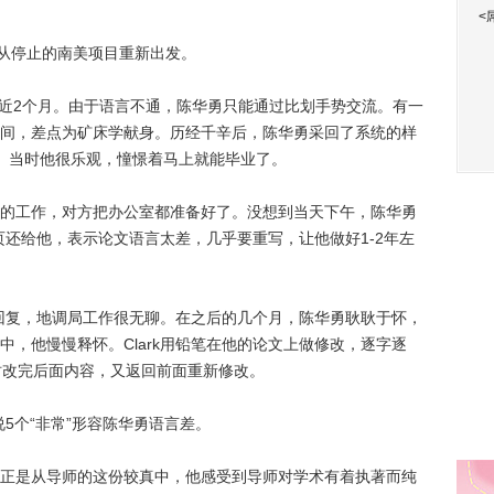
<
从停止的南美项目重新出发。
近2个月。由于语言不通，陈华勇只能通过比划手势交流。有一
间，差点为矿床学献身。历经千辛后，陈华勇采回了系统的样
。当时他很乐观，憧憬着马上就能毕业了。
工作，对方把办公室都准备好了。没想到当天下午，陈华勇
一页还给他，表示论文语言太差，几乎要重写，让他做好1-2年左
回复，地调局工作很无聊。在之后的几个月，陈华勇耿耿于怀，
，他慢慢释怀。Clark用铅笔在他的论文上做修改，逐字逐
时改完后面内容，又返回前面重新修改。
5个“非常”形容陈华勇语言差。
是从导师的这份较真中，他感受到导师对学术有着执著而纯