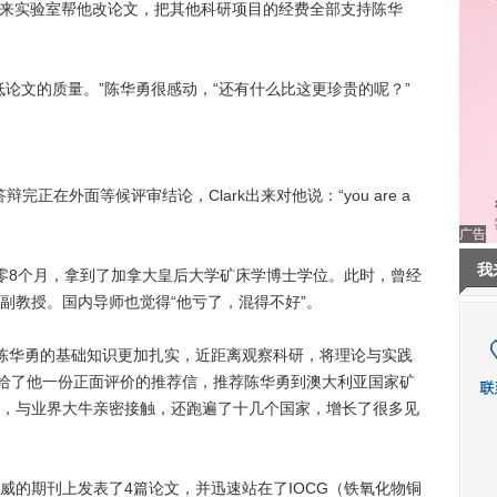
天都来实验室帮他改论文，把其他科研项目的经费全部支持陈华
文的质量。”陈华勇很感动，“还有什么比这更珍贵的呢？”
正在外面等候评审结论，Clark出来对他说：“you are a
广告
我
8个月，拿到了加拿大皇后大学矿床学博士学位。此时，曾经
副教授。国内导师也觉得“他亏了，混得不好”。
华勇的基础知识更加扎实，近距离观察科研，将理论与实践
师给了他一份正面评价的推荐信，推荐陈华勇到澳大利亚国家矿
，与业界大牛亲密接触，还跑遍了十几个国家，增长了很多见
的期刊上发表了4篇论文，并迅速站在了IOCG（铁氧化物铜