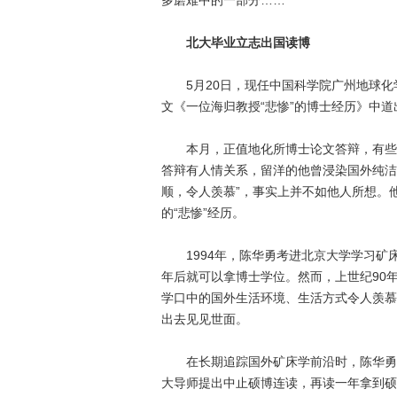
多磨难中的一部分……”
北大毕业立志出国读博
5月20日，现任中国科学院广州地球化
文《一位海归教授“悲惨”的博士经历》中道
本月，正值地化所博士论文答辩，有些学
答辩有人情关系，留洋的他曾浸染国外纯洁
顺，令人羡慕”，事实上并不如他人所想。
的“悲惨”经历。
1994年，陈华勇考进北京大学学习矿床
年后就可以拿博士学位。然而，上世纪90
学口中的国外生活环境、生活方式令人羡慕
出去见见世面。
在长期追踪国外矿床学前沿时，陈华勇就
大导师提出中止硕博连读，再读一年拿到硕士学位