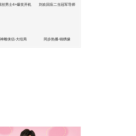
屌丝男士4>爆笑开机
刘欢回应二当冠军导师
神雕侠侣-大结局
同步热播-锦绣缘