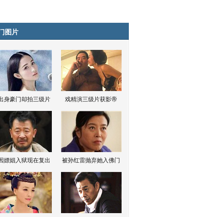
门图片
出身豪门却拍三级片
戏精演三级片获影帝
因嫖娼入狱现在复出
被孙红雷抛弃她入佛门