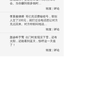
会。当你赚到很多钱时…
转发
|
评论
李英俊律师
哥们充话费输错号，替别
人交了100元，就打过去电话想让对方
充点回来。对方特郁闷地说…
转发
|
评论
急诊科于莺
出门时发现没下雪，还有
太阳，还能看到蓝天，惊呼这一天值
了！
转发
|
评论