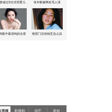
曾做过9次试管婴儿
张丰毅被网友骂人渣
伟眼中最清纯的女星
艳照门后张柏芝这么说
点视频
影视剧
综艺
原创