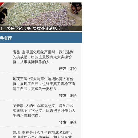
博推荐
袁岳
当浮层化现象严重时，我们遇到
的挑战是，出的主意没有太大实操价
值，从事实际操作的人…
转发
|
评论
足夜王涛
恒大与拜仁这场比赛太有价
值，展现了自己，也终于真刀真枪下看
清了自己，更成为一把标尺…
转发
|
评论
罗崇敏
人的生命本无意义，是学习和
实践赋予了它意义。应该把学习作为人
生的习惯和信仰。
转发
|
评论
陆琪
幸福是什么？当你功成名就时，
发现成功不会让你幸福，和人分享才