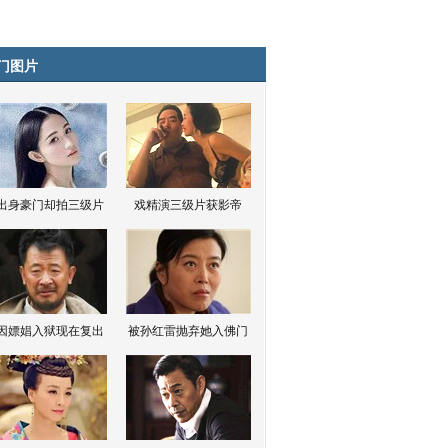
门图片
出身豪门却拍三级片
戏精演三级片获影帝
因嫖娼入狱现在复出
被孙红雷抛弃她入佛门