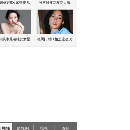
曾做过9次试管婴儿
张丰毅被网友骂人渣
伟眼中最清纯的女星
艳照门后张柏芝这么说
点视频
影视剧
综艺
原创