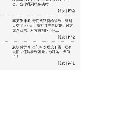
会。当你赚到很多钱时…
转发
|
评论
李英俊律师
哥们充话费输错号，替别
人交了100元，就打过去电话想让对方
充点回来。对方特郁闷地说…
转发
|
评论
急诊科于莺
出门时发现没下雪，还有
太阳，还能看到蓝天，惊呼这一天值
了！
转发
|
评论