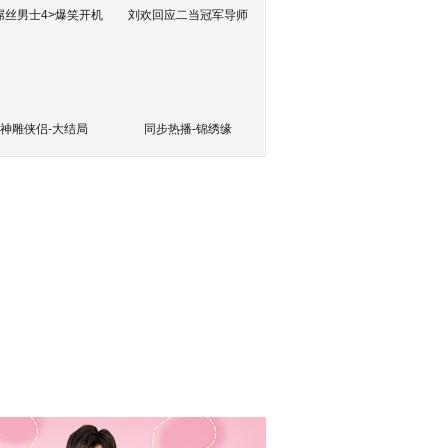
屌丝男士4>爆笑开机
刘欢回应二当冠军导师
神雕侠侣-大结局
同步热播-锦绣缘