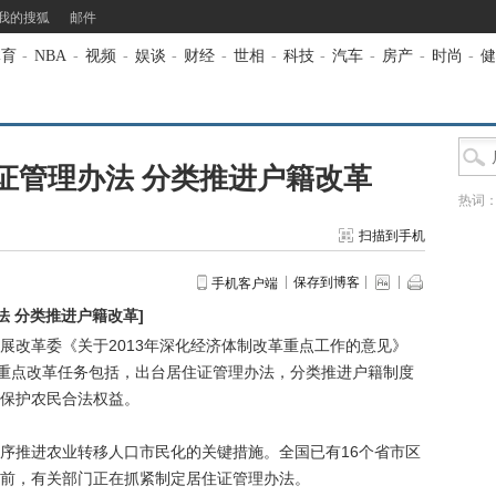
我的搜狐
邮件
体育
-
NBA
-
视频
-
娱谈
-
财经
-
世相
-
科技
-
汽车
-
房产
-
时尚
-
健
证管理办法 分类推进户籍改革
热词
扫描到手机
保存到博客
手机客户端
法 分类推进户籍改革
]
展改革委《关于2013年深化经济体制改革重点工作的意见》
年重点改革任务包括，出台居住证管理办法，分类推进户籍制度
保护农民合法权益。
推进农业转移人口市民化的关键措施。全国已有16个省市区
前，有关部门正在抓紧制定居住证管理办法。