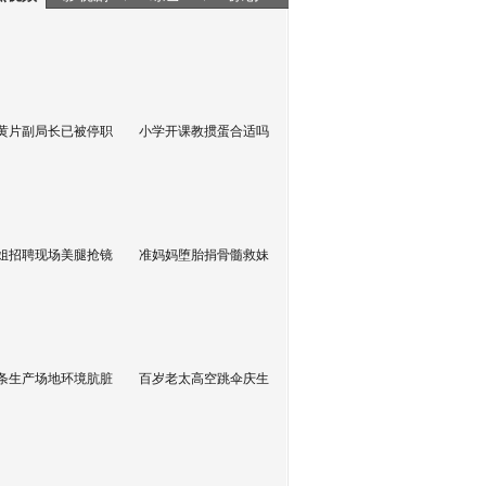
黄片副局长已被停职
小学开课教掼蛋合适吗
姐招聘现场美腿抢镜
准妈妈堕胎捐骨髓救妹
条生产场地环境肮脏
百岁老太高空跳伞庆生