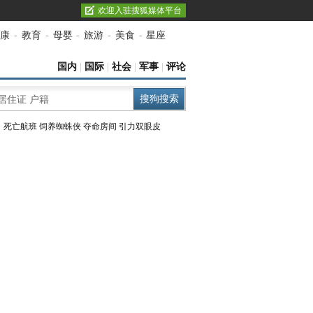
欢迎入驻搜狐媒体平台
康
-
教育
-
母婴
-
旅游
-
美食
-
星座
国内
|
国际
|
社会
|
军事
|
评论
：
死亡航班
饲养蜘蛛侠
夺命房间
引力双眼皮