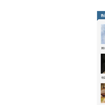
热
她
他