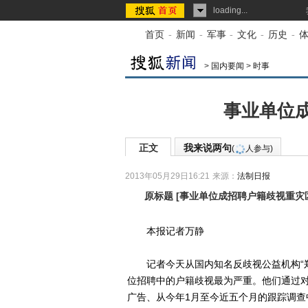
loading...
首页
-
新闻
-
军事
-
文化
-
历史
-
>
国内要闻
>
时事
事业单位
正文
我来说两句
(
人参与)
2013年05月29日16:21
来源：
法制日报
原标题
[
事业单位成招聘户籍歧视重灾
本报记者万静
记者今天从国内知名反歧视公益机构“郑州
位招聘中的户籍歧视最为严重。他们通过
广告、从今年1月至今近五个月的跟踪调查