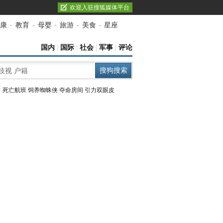
欢迎入驻搜狐媒体平台
康
-
教育
-
母婴
-
旅游
-
美食
-
星座
国内
|
国际
|
社会
|
军事
|
评论
：
死亡航班
饲养蜘蛛侠
夺命房间
引力双眼皮