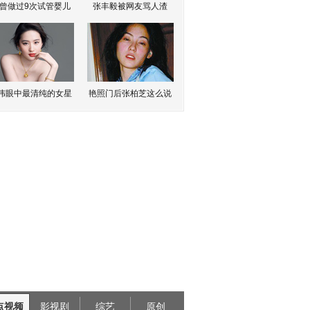
曾做过9次试管婴儿
张丰毅被网友骂人渣
伟眼中最清纯的女星
艳照门后张柏芝这么说
点视频
影视剧
综艺
原创