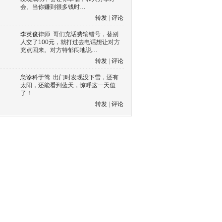
会。当你赚到很多钱时…
转发
|
评论
李英俊律师
哥们充话费输错号，替别
人交了100元，就打过去电话想让对方
充点回来。对方特郁闷地说…
转发
|
评论
急诊科于莺
出门时发现没下雪，还有
太阳，还能看到蓝天，惊呼这一天值
了！
转发
|
评论