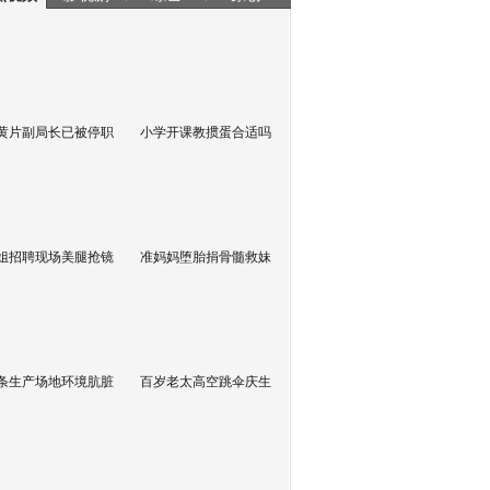
黄片副局长已被停职
小学开课教掼蛋合适吗
姐招聘现场美腿抢镜
准妈妈堕胎捐骨髓救妹
条生产场地环境肮脏
百岁老太高空跳伞庆生