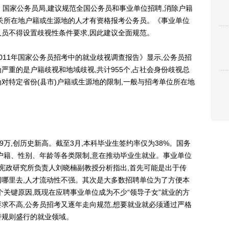
、国家公务员局,建议规范全国公务员和事业单位招聘,消除户籍
关所在地户籍或生源地的人才有资格报考公务员。《事业单位
员不得设置歧视性条件要求,因此建议全面规范。
11年国家公务员招考中的就业歧视调查报告》显示,公务员招
严重的是户籍歧视和地域歧视,共计955个,占社会身份歧视总
对特定省份(县市)户籍或生源地的限制,一般与招考单位所在地
9万,创历史新高。截至3月,本科毕业生签约率仅为38%。国务
户籍、性别、年龄等各类限制,意在推动毕业生就业。事业单位
宪政研究所负责人刘晓楠副教授分析指出,首先可能是出于传
哪里去,人才流动性不强。其次是大多数招聘单位为了方便本
个关键原因,既现在应聘事业单位成为不少“领导子女”就业的方
求不高,公务员招考又逐年走向规范,想要就业就必须通过严格
潜规则盛行的就业领域。