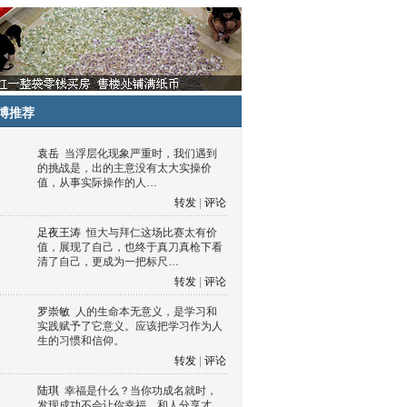
博推荐
袁岳
当浮层化现象严重时，我们遇到
的挑战是，出的主意没有太大实操价
值，从事实际操作的人…
转发
|
评论
足夜王涛
恒大与拜仁这场比赛太有价
值，展现了自己，也终于真刀真枪下看
清了自己，更成为一把标尺…
转发
|
评论
罗崇敏
人的生命本无意义，是学习和
实践赋予了它意义。应该把学习作为人
生的习惯和信仰。
转发
|
评论
陆琪
幸福是什么？当你功成名就时，
发现成功不会让你幸福，和人分享才