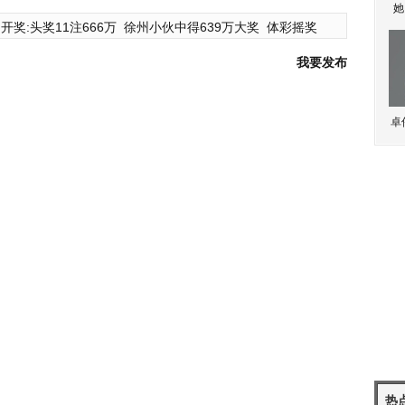
她
开奖:头奖11注666万
徐州小伙中得639万大奖
体彩摇奖
我要发布
卓
热