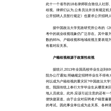
此十一个省市的18名律师联合致信人社部
歧视。律师们认为,公务员法并没有规定机
公开招聘人员暂行规定》也要求公开招聘人
据中国政法大学宪政研究所公布的《20
考中的就业歧视现象仍广泛存在。其中最为
数的85%。户籍歧视和地域歧视主要表现为
有着对应关系。
户籍歧视根源于政策性歧视
据统计,2013年全国高校毕业生达到69
院办公厅通知,明确规定招聘毕业生不得有
何以成为户籍歧视的重灾区?中国政法大学
统。我国传统上奉行大学毕业生从哪里来回
地人员就业。此外,应该引起注意的还有一
便快捷渠道。由于企业对应聘者户籍普遍要
的考试。因此事业单位成为走关系、各种