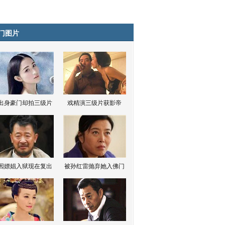
门图片
出身豪门却拍三级片
戏精演三级片获影帝
因嫖娼入狱现在复出
被孙红雷抛弃她入佛门