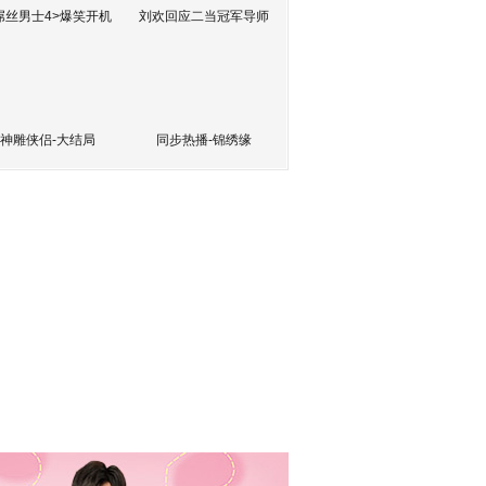
屌丝男士4>爆笑开机
刘欢回应二当冠军导师
神雕侠侣-大结局
同步热播-锦绣缘