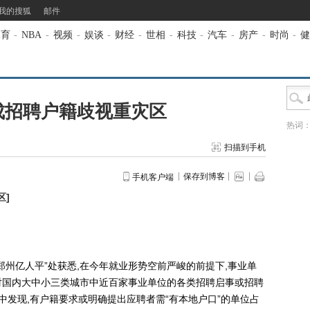
我的搜狐
邮件
体育
-
NBA
-
视频
-
娱谈
-
财经
-
世相
-
科技
-
汽车
-
房产
-
时尚
-
健
成招聘户籍歧视重灾区
热词
扫描到手机
保存到博客
手机客户端
区
]
亿人平”处获悉,在今年就业形势空前严峻的前提下,事业单
对国内大中小三类城市中近百家事业单位的各类招聘启事或招聘
中发现,有户籍要求或明确提出应聘者需“有本地户口”的单位占