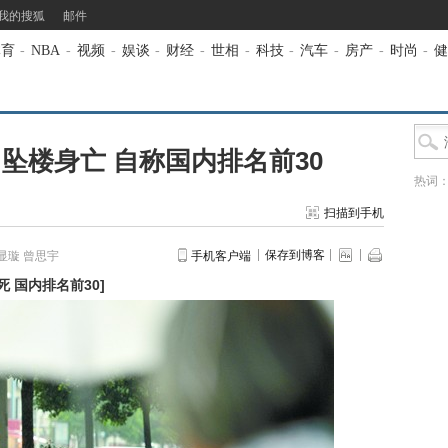
我的搜狐
邮件
体育
-
NBA
-
视频
-
娱谈
-
财经
-
世相
-
科技
-
汽车
-
房产
-
时尚
-
健
男坠楼身亡 自称国内排名前30
热词
扫描到手机
保存到博客
显璇 曾思宇
手机客户端
死 国内排名前30
]