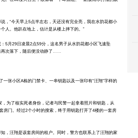
，“今天早上5点半左右，天还没有完全亮，我在水韵花都小
个人。他趴在地上，估计是从楼上摔下的。”
月29日凌晨2点59分，这名男子从水韵花都小区飞速坠
后再次落下，随后便没动静了……
一张小区A栋的门禁卡、一串钥匙以及一张印有“汪翔”字样的
家，为了核实死者身份，记者与民警一起拿着照片和钥匙，从
套房门。经过2个小时的搜索，终于用钥匙打开了4楼的一套房
知，汪翔是该套房间的租户。同时，警方也联系上了汪翔的家