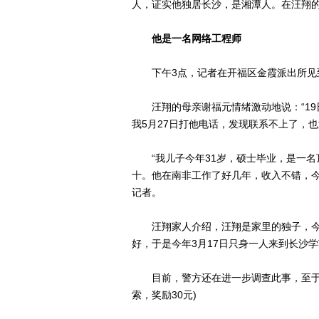
人，证实他独居长沙，是湘潭人。在汪翔
他是一名网络工程师
下午3点，记者在开福区金霞派出所见
汪翔的母亲谢福元情绪激动地说：“19
我5月27日打他电话，发现联系不上了，
“我儿子今年31岁，硕士毕业，是一名
十。他在南非工作了好几年，收入不错，今
记者。
汪翔家人介绍，汪翔是家里的独子，今年
好，于是今年3月17日只身一人来到长沙
目前，警方还在进一步调查此事，至于汪
索，奖励30元)