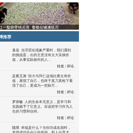
博推荐
袁岳
当浮层化现象严重时，我们遇到
的挑战是，出的主意没有太大实操价
值，从事实际操作的人…
转发
|
评论
足夜王涛
恒大与拜仁这场比赛太有价
值，展现了自己，也终于真刀真枪下看
清了自己，更成为一把标尺…
转发
|
评论
罗崇敏
人的生命本无意义，是学习和
实践赋予了它意义。应该把学习作为人
生的习惯和信仰。
转发
|
评论
陆琪
幸福是什么？当你功成名就时，
发现成功不会让你幸福，和人分享才