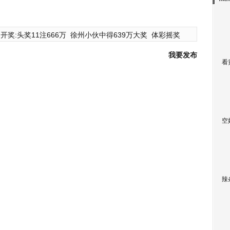
开奖:头奖11注666万
徐州小伙中得639万大奖
体彩摇奖
我要发布
看
空
辣