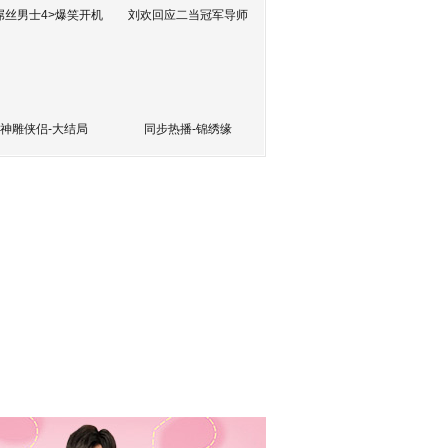
屌丝男士4>爆笑开机
刘欢回应二当冠军导师
神雕侠侣-大结局
同步热播-锦绣缘