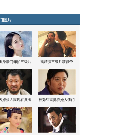
门图片
出身豪门却拍三级片
戏精演三级片获影帝
因嫖娼入狱现在复出
被孙红雷抛弃她入佛门