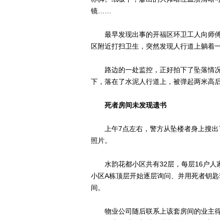
镜……
最早发现出事的开福区环卫工人向师傅说
区附近打扫卫生，突然发现人行道上躺着一
路边的一处监控，正好拍下了坠落情况：5
下，落在了水泥人行道上，被弹起两米高
死者房间未发现遗书
上午7点左右，警方从坠楼者身上搜出了
照片。
水韵花都小区共有32层，每层16户人
小区A栋顶层开始逐层询问、并用死者钥匙
间。
物业公司随后联系上该套房间的业主得