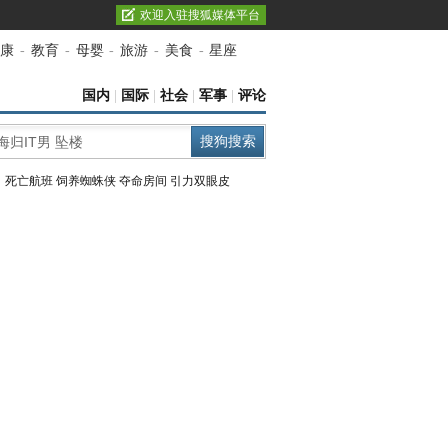
欢迎入驻搜狐媒体平台
康
-
教育
-
母婴
-
旅游
-
美食
-
星座
国内
|
国际
|
社会
|
军事
|
评论
：
死亡航班
饲养蜘蛛侠
夺命房间
引力双眼皮