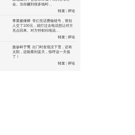
会。当你赚到很多钱时…
转发
|
评论
李英俊律师
哥们充话费输错号，替别
人交了100元，就打过去电话想让对方
充点回来。对方特郁闷地说…
转发
|
评论
急诊科于莺
出门时发现没下雪，还有
太阳，还能看到蓝天，惊呼这一天值
了！
转发
|
评论