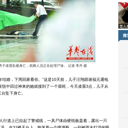
微
子凌晨坠楼身亡，殡葬人员正在处理尸体。 记者 李丹 摄
年结婚，下周回家看你。”这是10天前，儿子汪翔跟谢福元通电
喜悦中回过神来的她就接到了一个噩耗，今天凌晨3点，儿子从
天台坠下身亡。
行道上已拉起了警戒线，一具尸体由硬纸板盖着，露出一只
见。在32楼天台上，散落着一个啤酒瓶、一副被雨水打湿的眼