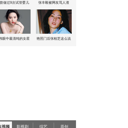
曾做过9次试管婴儿
张丰毅被网友骂人渣
伟眼中最清纯的女星
艳照门后张柏芝这么说
点视频
影视剧
综艺
原创