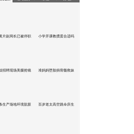
黄片副局长已被停职
小学开课教掼蛋合适吗
姐招聘现场美腿抢镜
准妈妈堕胎捐骨髓救妹
条生产场地环境肮脏
百岁老太高空跳伞庆生