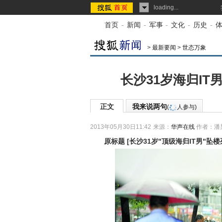
loading...
首页
-
新闻
-
军事
-
文化
-
历史
-
>
最新要闻
>
世态万象
长沙31岁海归IT
正文
我来说两句
(
人参与)
2013年05月30日11:42
来源：
华声在线
作者：潘
原标题
[
长沙31岁"顶级海归IT男"坠楼