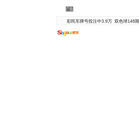
广告
彩民车牌号投注中3.9万
双色球148期