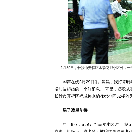
5月29日，长沙市开福区水韵花都小区外，一男
华声在线5月29日讯 “妈妈，我打算明
话时告诉她的一个好消息。 可是，还没从
长沙市开福区福城路水韵花都小区32楼的
男子凌晨坠楼
早上8点，记者赶到事发小区时，临街人
赤脚。纸板下，渗出的大摊暗红血渍清晰可