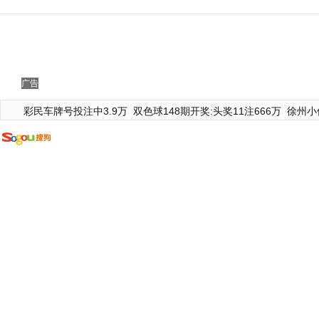
广告
彩民车牌号投注中3.9万
双色球148期开奖:头奖11注666万
徐州小