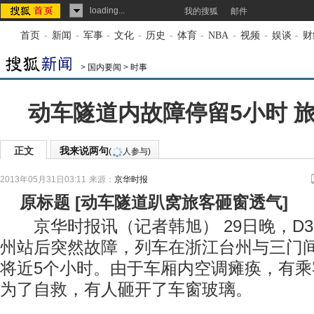
loading...
我的搜狐
邮件
首页
-
新闻
-
军事
-
文化
-
历史
-
体育
-
NBA
-
视频
-
娱谈
-
财
>
国内要闻
>
时事
动车隧道内故障停留5小时 
正文
我来说两句
(
人参与)
2013年05月31日03:11
来源：
京华时报
原标题
[
动车隧道趴窝旅客砸窗透气
]
京华时报讯（记者韩旭） 29日晚，D3
州站后突然故障，列车在浙江台州与三门
将近5个小时。由于车厢内空调瘫痪，有
为了自救，有人砸开了车窗玻璃。