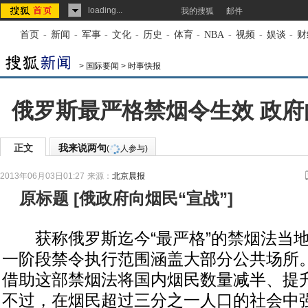
loading...
我的搜狐
邮件
首页
-
新闻
-
军事
-
文化
-
历史
-
体育
-
NBA
-
视频
-
娱谈
-
财
>
国际要闻
>
时事快报
俄罗斯最严格禁烟令生效 政府
正文
我来说两句
(
人参与)
2013年06月03日01:27
来源：
北京晨报
原标题
[
俄政府向烟民“宣战”
]
获称俄罗斯迄今“最严格”的禁烟法当地
一阶段禁令执行范围涵盖大部分公共场所
借助这部禁烟法将国内烟民数量减半、提
不过，在烟民超过三分之一人口的社会中