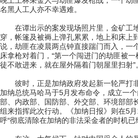
晚上上林采金人与劫匪爆发枪战，一个劫
名黑人工人亦不幸遇难。
在谭出示的案发现场照片里，金矿工地
穿，帐篷及被褥上弹孔累累，地上和床上
说，劫匪在凌晨两点钟直接踹门而入，一
床拿枪对着门，“第一个闯进门的劫匪被一
徒不敢进来，就在屋外隔着门朝屋里扫射”
彼时，正是加纳政府发起新一轮严打非
加纳总统马哈马于5月发布命令，成立一个
部、内政部、国防部、外交部、环境部部
组来指挥此次行动。《加纳日报》则在5月
呼“彻底清除在加纳的非法采金者的时机已