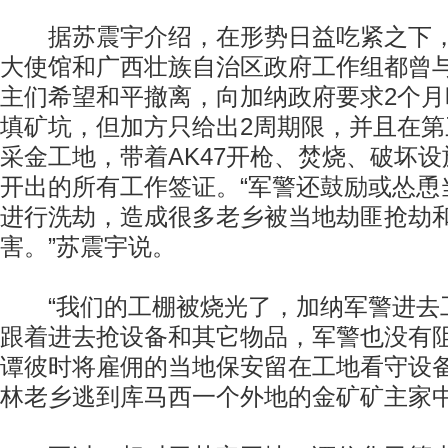
据苏震宇介绍，在形势日益吃紧之下，
大使馆和广西壮族自治区政府工作组都曾
主们希望和平撤离，向加纳政府要求2个
填矿坑，但加方只给出2周期限，并且在
采金工地，带着AK47开枪、焚烧、破坏
开出的所有工作签证。“军警还鼓励或怂恿
进行洗劫，造成很多老乡被当地劫匪抢劫
害。”苏震宇说。
“我们的工棚被烧光了，加纳军警进去
跟着进去抢设备和其它物品，军警也没有阻
谭彼时将雇佣的当地保安留在工地看守设
林老乡逃到库马西一个外地的金矿矿主家