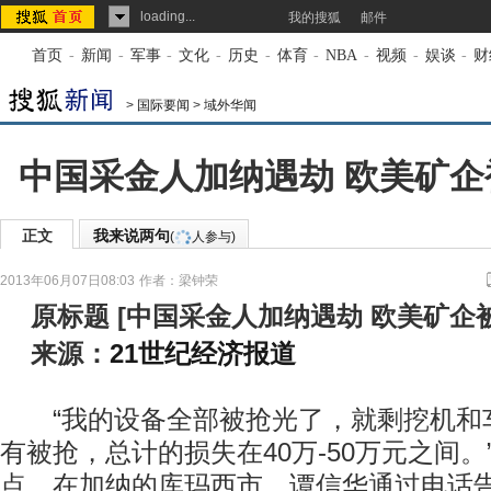
loading...
我的搜狐
邮件
首页
-
新闻
-
军事
-
文化
-
历史
-
体育
-
NBA
-
视频
-
娱谈
-
财
>
国际要闻
>
域外华闻
中国采金人加纳遇劫 欧美矿
正文
我来说两句
(
人参与)
2013年06月07日08:03
作者：梁钟荣
原标题
[
中国采金人加纳遇劫 欧美矿企
来源：
21世纪经济报道
“我的设备全部被抢光了，就剩挖机和
有被抢，总计的损失在40万-50万元之间。”
点，在加纳的库玛西市，谭信华通过电话