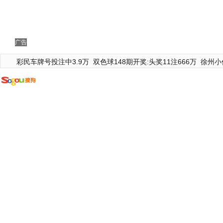
广告
彩民车牌号投注中3.9万
双色球148期开奖:头奖11注666万
徐州小