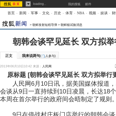
loading...
我的搜狐
邮件
首页
-
新闻
-
军事
-
文化
-
历史
-
体育
-
NBA
-
视频
-
娱谈
-
财
>
朝鲜发射短程导弹
>
朝鲜核试验消息
朝韩会谈罕见延长 双方拟举
正文
我来说两句
(
人参与)
2013年06月10日10:42
来源：
人民网
原标题
[
朝韩会谈罕见延长 双方拟举行
人民网6月10日讯，据美国媒体报道，
会谈从9日一直持续到10日凌晨，长达18
本周在首尔举行的政府间会晤制定了规则
9日在停战村庄板门店举行的朝韩会谈