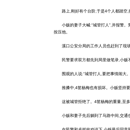
路上,刚好有个台阶,于是4个人都踏空,
小贩的妻子大喊:“城管打人”,并报警。
按压他。
溪口公安分局的工作人员也赶到了现场
民警要求双方都先到局里做笔录,小贩
围观的人说:“城管打人,要把事情闹大。
推搡中,4筐杨梅也有损坏。小贩坚持要城管
这被城管拒绝了。4筐杨梅的重量,至多不
小贩和妻子先后躺到了马路中间,交通
在民警和卓挺的劝说下,小贩最后同意到