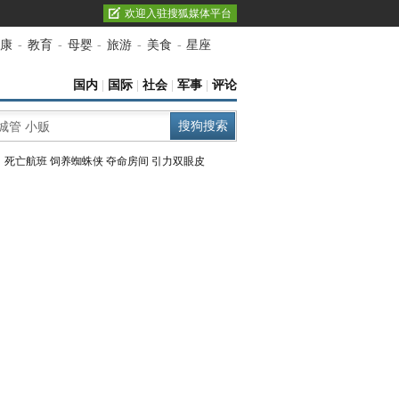
欢迎入驻搜狐媒体平台
康
-
教育
-
母婴
-
旅游
-
美食
-
星座
国内
|
国际
|
社会
|
军事
|
评论
：
死亡航班
饲养蜘蛛侠
夺命房间
引力双眼皮