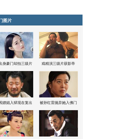
门图片
出身豪门却拍三级片
戏精演三级片获影帝
因嫖娼入狱现在复出
被孙红雷抛弃她入佛门