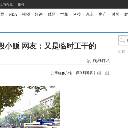
我的搜狐
邮件
体育
-
NBA
-
视频
-
娱谈
-
财经
-
世相
-
科技
-
汽车
-
房产
-
时尚
-
健
殴小贩 网友：又是临时工干的
热词
扫描到手机
保存到博客
手机客户端