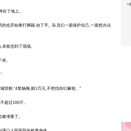
<
摔在了地上。
男的也开始拳打脚踢,动了手。队员们一面保护自己,一面想办法
,卓挺也到了现场。
不肯。
”
赔:“4筐杨梅,赔1万元,不然找你们麻烦。”
超过100斤。
也被堵塞了。
溪口人民医院先检查身体。