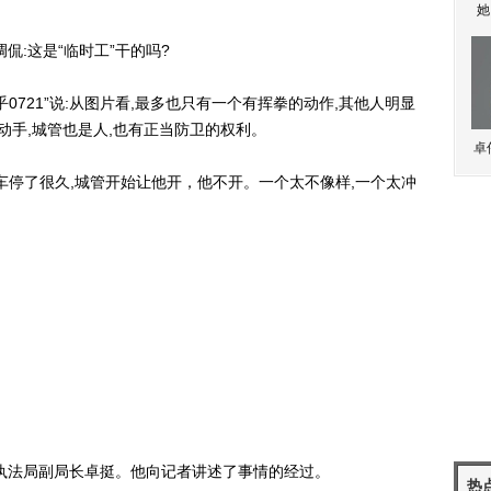
她
:这是“临时工”干的吗?
21”说:从图片看,最多也只有一个有挥拳的动作,其他人明显
动手,城管也是人,也有正当防卫的权利。
卓
车停了很久,城管开始让他开，他不开。一个太不像样,一个太冲
法局副局长卓挺。他向记者讲述了事情的经过。
热