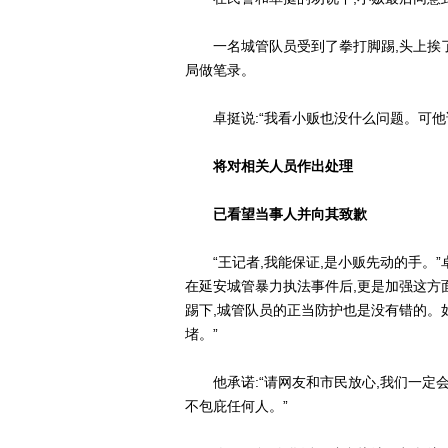
一名城管队员受到了拳打脚踢,头上挨了好
局做笔录。
卓挺说:“我看小贩也没什么问题。可他说
将对相关人员作出处理
已看望当事人并向其致歉
“王记者,我能保证,是小贩先动的手。”
在延安城管暴力执法事件后,更是加强这方
踢下,城管队员的正当防护也是没有错的。
堵。”
他承诺:“请网友和市民放心,我们一定会
不包庇任何人。”