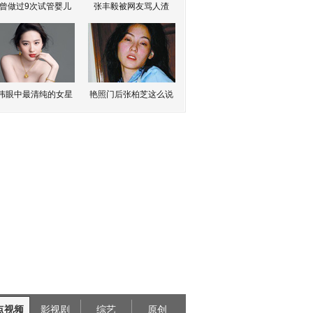
曾做过9次试管婴儿
张丰毅被网友骂人渣
伟眼中最清纯的女星
艳照门后张柏芝这么说
点视频
影视剧
综艺
原创