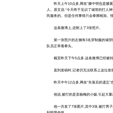
昨天上午10点多,网友“滕中明也是滕翼
人。原文说:“今天终于见识了城管的打人
民服务的。但是任何事情只会拳脚相加。怪
这条微博上,还附上了3张照片。
第一张照片的左侧有3名穿制服的城管队
队员正举着拳头。
截至昨天下午5点多,这条微博已经被转发4
直到发稿时,记者仍无法联系上这位发
昨天中午12点多,网友“失落后的遗忘”
他说,被打的是卖杨梅的小贩,引起大量
他一共发了7张图片,其中3张,被打男子
到明显伤痕。