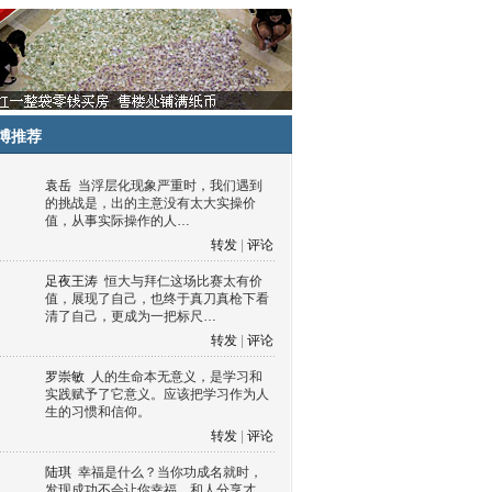
博推荐
袁岳
当浮层化现象严重时，我们遇到
的挑战是，出的主意没有太大实操价
值，从事实际操作的人…
转发
|
评论
足夜王涛
恒大与拜仁这场比赛太有价
值，展现了自己，也终于真刀真枪下看
清了自己，更成为一把标尺…
转发
|
评论
罗崇敏
人的生命本无意义，是学习和
实践赋予了它意义。应该把学习作为人
生的习惯和信仰。
转发
|
评论
陆琪
幸福是什么？当你功成名就时，
发现成功不会让你幸福，和人分享才