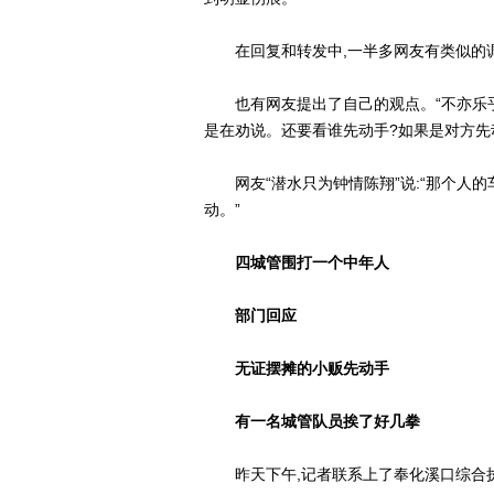
在回复和转发中,一半多网友有类似的调侃
也有网友提出了自己的观点。“不亦乐乎07
是在劝说。还要看谁先动手?如果是对方先
网友“潜水只为钟情陈翔”说:“那个人的
动。”
四城管围打一个中年人
部门回应
无证摆摊的小贩先动手
有一名城管队员挨了好几拳
昨天下午,记者联系上了奉化溪口综合执