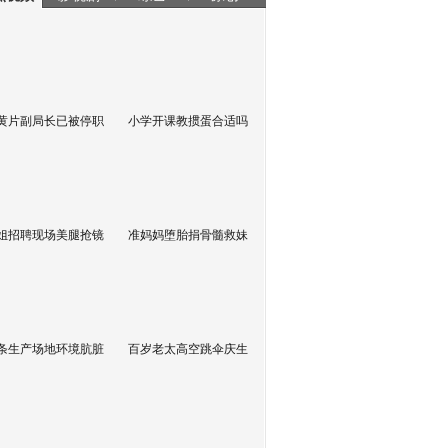
黄片副局长已被停职
小学开课教掼蛋合适吗
姐招聘现场美腿抢镜
准妈妈堕胎捐骨髓救妹
条生产场地环境肮脏
百岁老太高空跳伞庆生