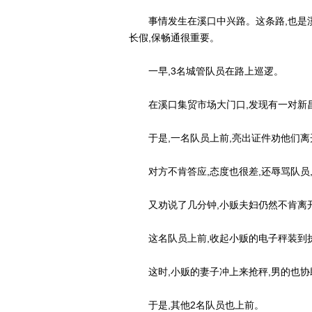
事情发生在溪口中兴路。这条路,也是溪
长假,保畅通很重要。
一早,3名城管队员在路上巡逻。
在溪口集贸市场大门口,发现有一对新昌
于是,一名队员上前,亮出证件劝他们离开
对方不肯答应,态度也很差,还辱骂队员,
又劝说了几分钟,小贩夫妇仍然不肯离开
这名队员上前,收起小贩的电子秤装到
这时,小贩的妻子冲上来抢秤,男的也协
于是,其他2名队员也上前。