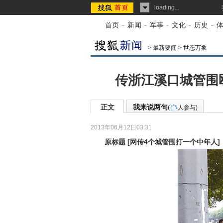
loading...
首页
-
新闻
-
军事
-
文化
-
历史
-
>
最新要闻
>
世态万象
传浙江溪口城管围
正文
我来说两句
(
人参与)
2013年06月12日03:31
原标题
[
网传4个城管围打一个中年人
]