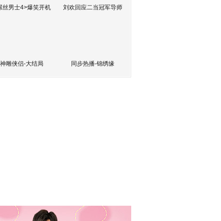
屌丝男士4>爆笑开机
刘欢回应二当冠军导师
神雕侠侣-大结局
同步热播-锦绣缘