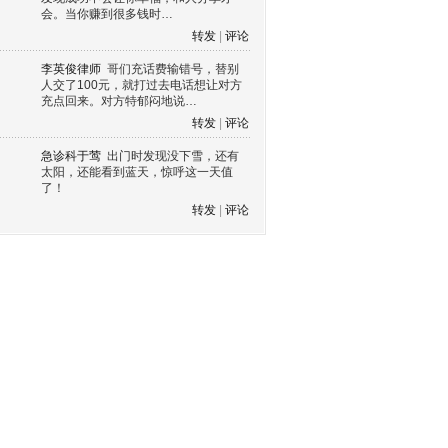
会。当你赚到很多钱时…
转发
|
评论
李英俊律师
哥们充话费输错号，替别
人交了100元，就打过去电话想让对方
充点回来。对方特郁闷地说…
转发
|
评论
急诊科于莺
出门时发现没下雪，还有
太阳，还能看到蓝天，惊呼这一天值
了！
转发
|
评论