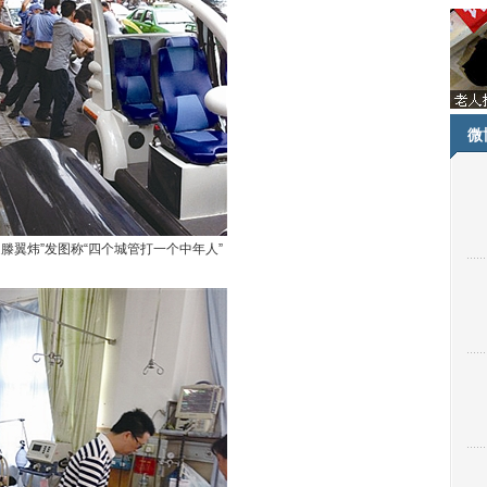
微
滕翼炜”发图称“四个城管打一个中年人”