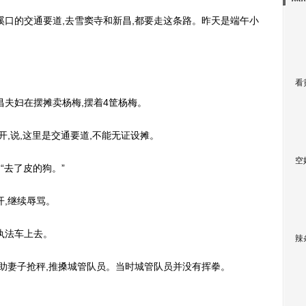
口的交通要道,去雪窦寺和新昌,都要走这条路。昨天是端午小
看
夫妇在摆摊卖杨梅,摆着4筐杨梅。
,说,这里是交通要道,不能无证设摊。
空
“去了皮的狗。”
,继续辱骂。
执法车上去。
辣
助妻子抢秤,推搡城管队员。当时城管队员并没有挥拳。