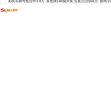
彩民车牌号投注中3.9万
双色球148期开奖:头奖11注666万
徐州小