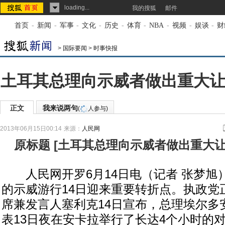
loading...
我的搜狐
邮件
首页
-
新闻
-
军事
-
文化
-
历史
-
体育
-
NBA
-
视频
-
娱谈
-
财
>
国际要闻
>
时事快报
土耳其总理向示威者做出重大让
正文
我来说两句
(
人参与)
2013年06月15日00:14
来源：
人民网
原标题
[
土耳其总理向示威者做出重大让
人民网开罗6月14日电（记者 张梦旭
的示威游行14日迎来重要转折点。执政党
席兼发言人塞利克14日宣布，总理埃尔多
表13日夜在安卡拉举行了长达4个小时的