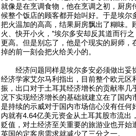
就像是在烹调食物，他在烹调之初，厨房
候整个饭店的顾客都开始叫好。于是埃尔
把火温加的高高，结果厨房飘出了糊味。顾
火、快开小火，”埃尔多安却反其道而行之
更高。但是别忘了，他是个现实的厨师，
掉的前一刻会把火给关小的。
经济问题同样是埃尔多安必须做出妥协
经济学家艾尔马利指出，目前整个欧元区
振，出口对于土耳其经济增长的贡献率几
况下实现经济增长的基础就建立在了国内
是持续的示威对于国内市场信心没有任何
内就有4.64亿美元资金从土耳其股市流
贬值，对土经济至关重要的旅游业也开始
英国的定客房需求就减少了三分之一。