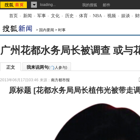
loading...
我的搜狐
邮件
首页
-
新闻
-
军事
-
文化
-
历史
-
体育
-
NBA
-
视频
-
娱谈
-
财
>
国内要闻
>
时事
广州花都水务局长被调查 或与
正文
我来说两句
(
人参与)
2013年06月17日03:46
来源：
南方都市报
原标题
[
花都水务局局长植伟光被带走调