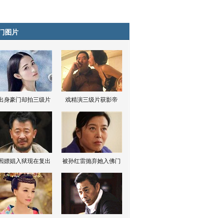
门图片
出身豪门却拍三级片
戏精演三级片获影帝
因嫖娼入狱现在复出
被孙红雷抛弃她入佛门