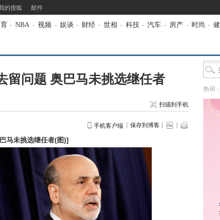
我的搜狐
邮件
体育
-
NBA
-
视频
-
娱谈
-
财经
-
世相
-
科技
-
汽车
-
房产
-
时尚
-
健
去留问题 奥巴马未挑选继任者
热词
扫描到手机
保存到博客
手机客户端
巴马未挑选继任者(图)
]