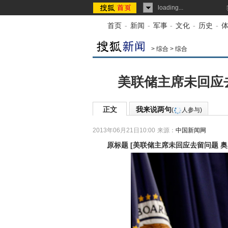
loading...
首页
-
新闻
-
军事
-
文化
-
历史
-
>
综合
>
综合
美联储主席未回应
正文
我来说两句
(
人参与)
2013年06月21日10:00
来源：
中国新闻网
原标题
[
美联储主席未回应去留问题 奥