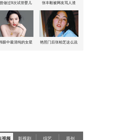
曾做过9次试管婴儿
张丰毅被网友骂人渣
伟眼中最清纯的女星
艳照门后张柏芝这么说
点视频
影视剧
综艺
原创