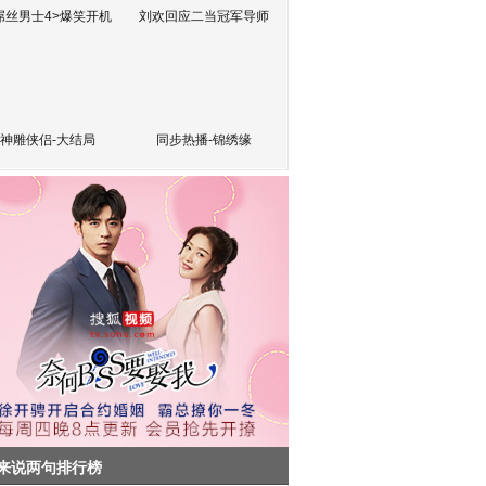
屌丝男士4>爆笑开机
刘欢回应二当冠军导师
神雕侠侣-大结局
同步热播-锦绣缘
来说两句排行榜