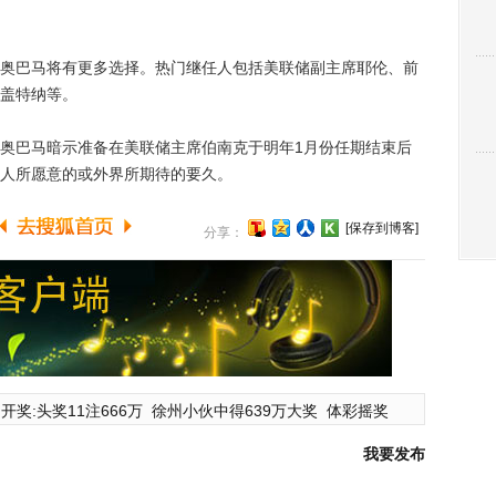
巴马将有更多选择。热门继任人包括美联储副主席耶伦、前
盖特纳等。
巴马暗示准备在美联储主席伯南克于明年1月份任期结束后
人所愿意的或外界所期待的要久。
[保存到博客]
分享：
开奖:头奖11注666万
徐州小伙中得639万大奖
体彩摇奖
我要发布