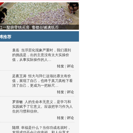
博推荐
袁岳
当浮层化现象严重时，我们遇到
的挑战是，出的主意没有太大实操价
值，从事实际操作的人…
转发
|
评论
足夜王涛
恒大与拜仁这场比赛太有价
值，展现了自己，也终于真刀真枪下看
清了自己，更成为一把标尺…
转发
|
评论
罗崇敏
人的生命本无意义，是学习和
实践赋予了它意义。应该把学习作为人
生的习惯和信仰。
转发
|
评论
陆琪
幸福是什么？当你功成名就时，
发现成功不会让你幸福，和人分享才