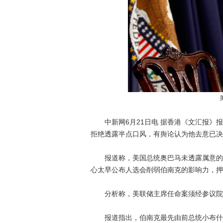
中新网6月21日电 据香港《文汇报》报
拒绝透露半点口风，有舆论认为他去意已决
报道称，美国总统奥巴马未透露属意的伯
心太早公布人选会削弱伯南克的影响力，押
分析称，美联储主席任命案须经参议院通
报道指出，伯南克最先由前总统小布什任