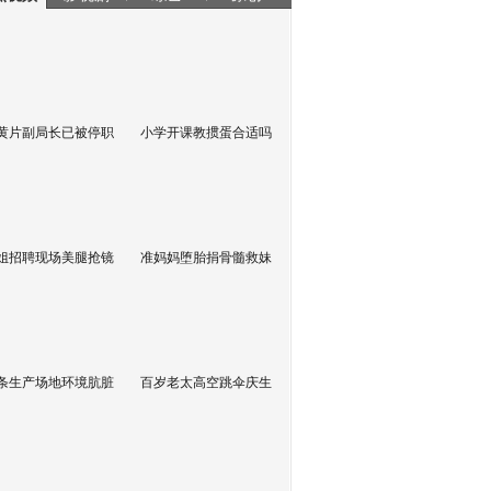
黄片副局长已被停职
小学开课教掼蛋合适吗
姐招聘现场美腿抢镜
准妈妈堕胎捐骨髓救妹
条生产场地环境肮脏
百岁老太高空跳伞庆生