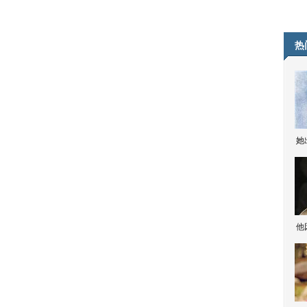
热
她
他