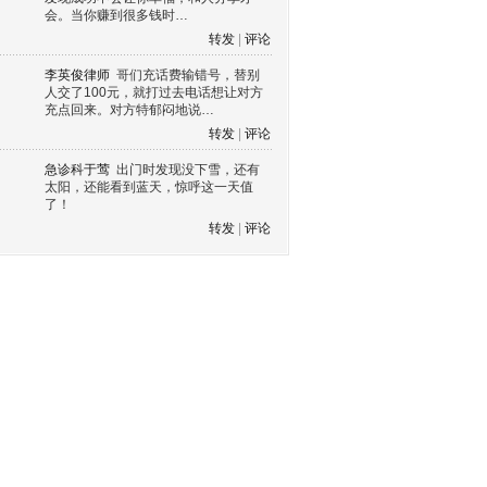
会。当你赚到很多钱时…
转发
|
评论
李英俊律师
哥们充话费输错号，替别
人交了100元，就打过去电话想让对方
充点回来。对方特郁闷地说…
转发
|
评论
急诊科于莺
出门时发现没下雪，还有
太阳，还能看到蓝天，惊呼这一天值
了！
转发
|
评论