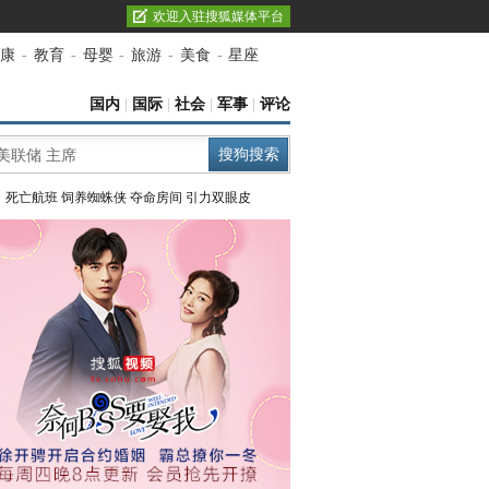
欢迎入驻搜狐媒体平台
康
-
教育
-
母婴
-
旅游
-
美食
-
星座
国内
|
国际
|
社会
|
军事
|
评论
：
死亡航班
饲养蜘蛛侠
夺命房间
引力双眼皮