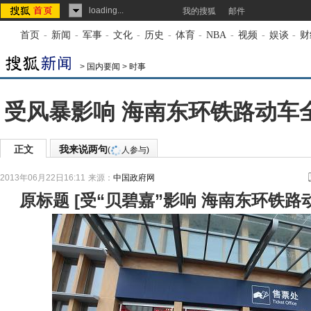
loading...
我的搜狐
邮件
首页
-
新闻
-
军事
-
文化
-
历史
-
体育
-
NBA
-
视频
-
娱谈
-
财
>
国内要闻
>
时事
受风暴影响 海南东环铁路动车全
正文
我来说两句
(
人参与)
2013年06月22日16:11
来源：
中国政府网
原标题
[
受“贝碧嘉”影响 海南东环铁路