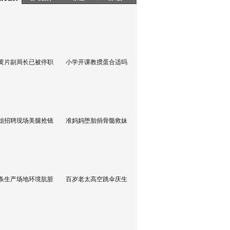
黄片副局长已被停职
小学开课教掼蛋合适吗
姐招聘现场美腿抢镜
准妈妈堕胎捐骨髓救妹
条生产场地环境肮脏
百岁老太高空跳伞庆生