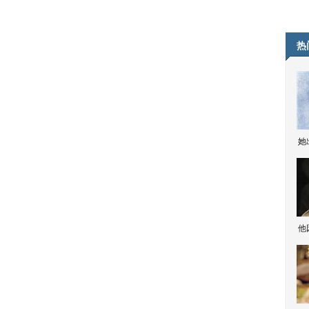
热
她
他