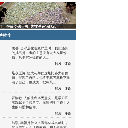
博推荐
袁岳
当浮层化现象严重时，我们遇到
的挑战是，出的主意没有太大实操价
值，从事实际操作的人…
转发
|
评论
足夜王涛
恒大与拜仁这场比赛太有价
值，展现了自己，也终于真刀真枪下看
清了自己，更成为一把标尺…
转发
|
评论
罗崇敏
人的生命本无意义，是学习和
实践赋予了它意义。应该把学习作为人
生的习惯和信仰。
转发
|
评论
陆琪
幸福是什么？当你功成名就时，
发现成功不会让你幸福，和人分享才