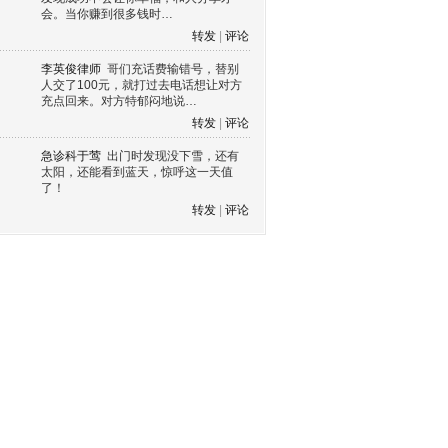
会。当你赚到很多钱时…
转发
|
评论
李英俊律师
哥们充话费输错号，替别
人交了100元，就打过去电话想让对方
充点回来。对方特郁闷地说…
转发
|
评论
急诊科于莺
出门时发现没下雪，还有
太阳，还能看到蓝天，惊呼这一天值
了！
转发
|
评论