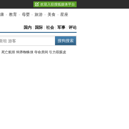
欢迎入驻搜狐媒体平台
康
-
教育
-
母婴
-
旅游
-
美食
-
星座
国内
|
国际
|
社会
|
军事
|
评论
：
死亡航班
饲养蜘蛛侠
夺命房间
引力双眼皮