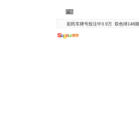
广告
彩民车牌号投注中3.9万
双色球148期