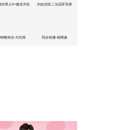
屌丝男士4>爆笑开机
刘欢回应二当冠军导师
神雕侠侣-大结局
同步热播-锦绣缘