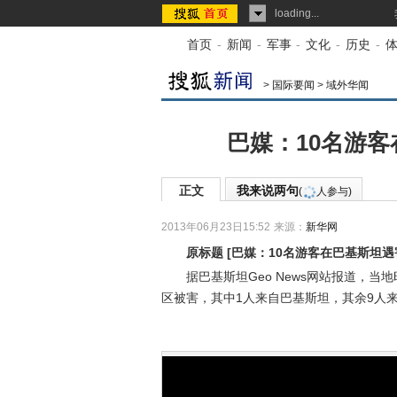
loading...
首页
-
新闻
-
军事
-
文化
-
历史
-
>
国际要闻
>
域外华闻
巴媒：10名游客
正文
我来说两句
(
人参与)
2013年06月23日15:52
来源：
新华网
原标题
[
巴媒：10名游客在巴基斯坦遇
据巴基斯坦Geo News网站报道，当地
区被害，其中1人来自巴基斯坦，其余9人