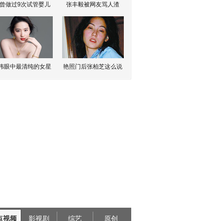
曾做过9次试管婴儿
张丰毅被网友骂人渣
伟眼中最清纯的女星
艳照门后张柏芝这么说
点视频
影视剧
综艺
原创