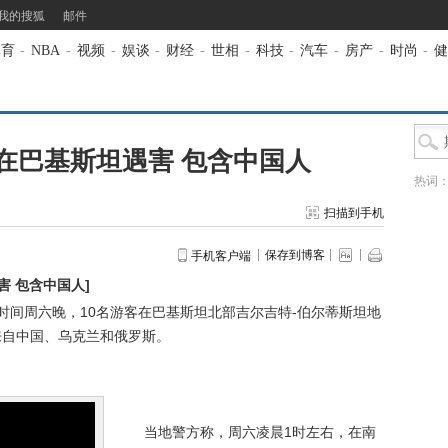
我的搜狐
邮件
体育
-
NBA
-
视频
-
娱谈
-
财经
-
世相
-
科技
-
汽车
-
房产
-
时尚
-
健
在巴基斯坦遇害 包含中国人
热词
扫描到手机
保存到博客
手机客户端
害 包含中国人
]
时间周六晚，10名游客在巴基斯坦北部吉尔吉特-伯尔蒂斯坦地
来自中国、乌克兰和俄罗斯。
当地警方称，周六凌晨1时左右，在南