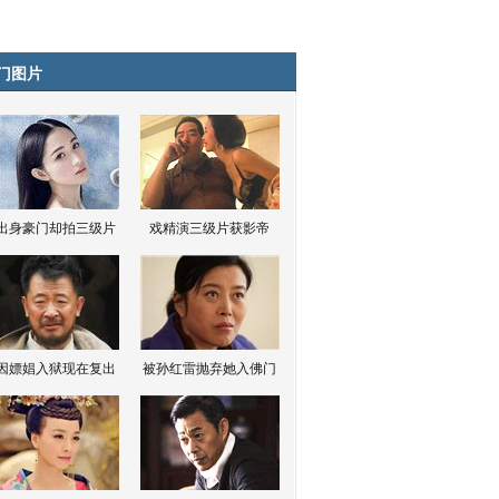
门图片
出身豪门却拍三级片
戏精演三级片获影帝
因嫖娼入狱现在复出
被孙红雷抛弃她入佛门