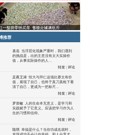
博推荐
袁岳
当浮层化现象严重时，我们遇到
的挑战是，出的主意没有太大实操价
值，从事实际操作的人…
转发
|
评论
足夜王涛
恒大与拜仁这场比赛太有价
值，展现了自己，也终于真刀真枪下看
清了自己，更成为一把标尺…
转发
|
评论
罗崇敏
人的生命本无意义，是学习和
实践赋予了它意义。应该把学习作为人
生的习惯和信仰。
转发
|
评论
陆琪
幸福是什么？当你功成名就时，
发现成功不会让你幸福，和人分享才