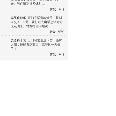
会。当你赚到很多钱时…
转发
|
评论
李英俊律师
哥们充话费输错号，替别
人交了100元，就打过去电话想让对方
充点回来。对方特郁闷地说…
转发
|
评论
急诊科于莺
出门时发现没下雪，还有
太阳，还能看到蓝天，惊呼这一天值
了！
转发
|
评论