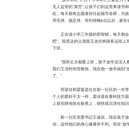
无人监管的"真空",让孩子们到这里来读书
此，每天都有志愿者担任起辅导老师，为孩
羽毛球、踢足球。等到傍晚6点以后，家长
正在读小学三年级的郭智锴，每天都会和
吧”。陈思达的父亲陈玉龙在铁路客运段上
下班。
“我和丈夫都要上班，孩子放学后没人看
我们又没时间管教他，现在他一放学就到"
了。”
而梁佳和梁茵是住在新一社区的一对孪生
个人的爱好不太一样，梁佳喜欢看科技方面
上就安静地坐在板凳上，很快就沉浸在知识
新一社区党委书记王迪说，现在孩子放学
动，这对他们的身心健康并不利。而在“放