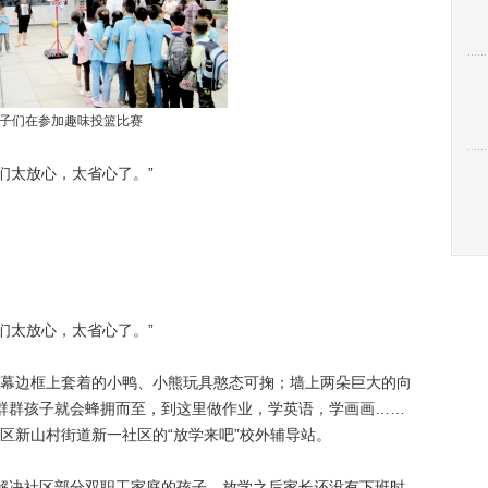
子们在参加趣味投篮比赛
们太放心，太省心了。”
们太放心，太省心了。”
边框上套着的小鸭、小熊玩具憨态可掬；墙上两朵巨大的向
群群孩子就会蜂拥而至，到这里做作业，学英语，学画画……
区新山村街道新一社区的“放学来吧”校外辅导站。
解决社区部分双职工家庭的孩子，放学之后家长还没有下班时