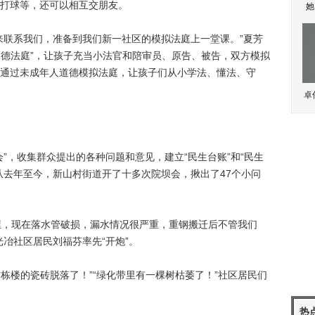
打球等，还可以相互交朋友。
她
联系我们，准备到我们新一社区的模拟法庭上一堂课。”夏芳
道德法庭”，让孩子充当小法官和陪审员、原告、被告，双方模拟
通过未成年人道德模拟法庭，让孩子们从小学法、懂法、守
卓
，收集群众提出的各种问题和意见，建立“民生台账”和“民生
从去年至今，新山村街道开了十多次院坝会，揪出了47个小问
房屋，现在落水管破损，漏水情况很严重，重钢搬迁后不管我们
冶社区居民刘福芬率先“开炮”。
栋楼的瓷砖脱落了！”“绿化带里有一棵树枯萎了！”社区居民们
热