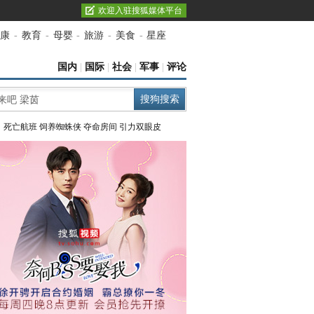
欢迎入驻搜狐媒体平台
康
-
教育
-
母婴
-
旅游
-
美食
-
星座
国内
|
国际
|
社会
|
军事
|
评论
：
死亡航班
饲养蜘蛛侠
夺命房间
引力双眼皮