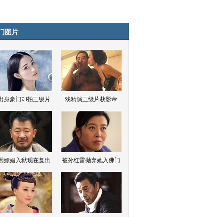
门图片
出身豪门却拍三级片
戏精演三级片获影帝
因嫖娼入狱现在复出
被孙红雷抛弃她入佛门