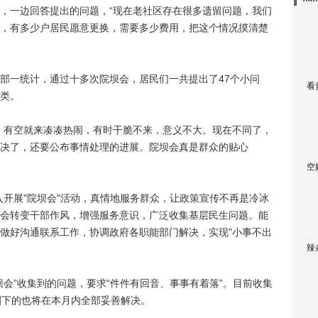
一边回答提出的问题，“现在老社区存在很多遗留问题，我们
，有多少户居民愿意更换，需要多少费用，把这个情况摸清楚
一统计，通过十多次院坝会，居民们一共提出了47个小问
看
类。
有空就来凑凑热闹，有时干脆不来，意义不大。现在不同了，
决了，还要公布事情处理的进展。院坝会真是群众的贴心
空
开展"院坝会"活动，真情地服务群众，让政策宣传不再是冷冰
会转变干部作风，增强服务意识，广泛收集基层民生问题。能
做好沟通联系工作，协调政府各职能部门解决，实现"小事不出
辣
”收集到的问题，要求“件件有回音、事事有着落”。目前收集
剩下的也将在本月内全部妥善解决。