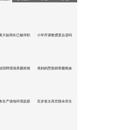
黄片副局长已被停职
小学开课教掼蛋合适吗
姐招聘现场美腿抢镜
准妈妈堕胎捐骨髓救妹
条生产场地环境肮脏
百岁老太高空跳伞庆生