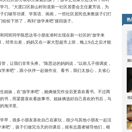
和学习。”大渡口区新山村街道新一社区居委会主任夏芳说，为
子们辅导功课、学英语、画画，一些社区居民也来教孩子们打
热
们纷纷下班了，再到“放学来吧”接回孩子。
同班同学陈思达等小朋友准时出现在新一社区的“放学来
班，经常出差，妈妈又在一家大型超市上班，晚上9点之后才能
她
管，让我们非常头疼。”陈思达的妈妈说，“以前儿子很调皮，
放学来吧"，跟小伙伴一起做作业、看书，我们太放心，太省心
姐妹，在“放学来吧”，她俩做完作业后更喜欢看书。不过两
他
的书，而梁茵喜欢看故事书。姐妹俩选好自己喜欢的书后，马
的海洋里。
早，很多小朋友喜欢自己在家玩，很少与其他小朋友一起活
学来吧”，孩子们做完当天的功课后，就有志愿者辅导他们，根