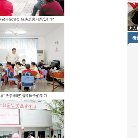
道召开院坝会 解决居民问题实打实
微
在“放学来吧”指导孩子们学习