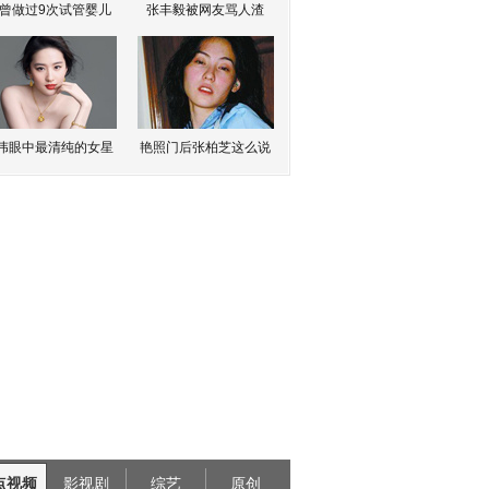
曾做过9次试管婴儿
张丰毅被网友骂人渣
伟眼中最清纯的女星
艳照门后张柏芝这么说
点视频
影视剧
综艺
原创