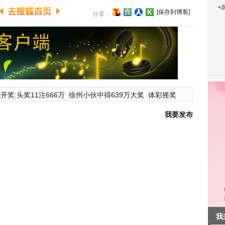
<
[保存到博客]
分享：
开奖:头奖11注666万
徐州小伙中得639万大奖
体彩摇奖
我要发布
我