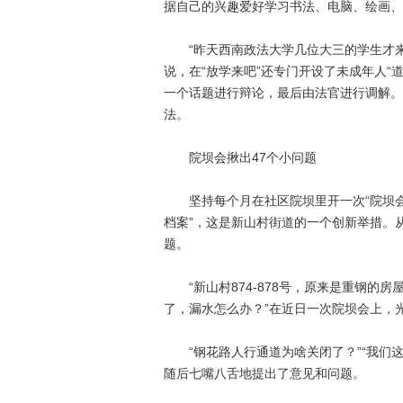
据自己的兴趣爱好学习书法、电脑、绘画、
“昨天西南政法大学几位大三的学生才来
说，在“放学来吧”还专门开设了未成年人“
一个话题进行辩论，最后由法官进行调解。
法。
院坝会揪出47个小问题
坚持每个月在社区院坝里开一次“院坝会”
档案”，这是新山村街道的一个创新举措。
题。
“新山村874-878号，原来是重钢的
了，漏水怎么办？”在近日一次院坝会上，光
“钢花路人行通道为啥关闭了？”“我们这
随后七嘴八舌地提出了意见和问题。