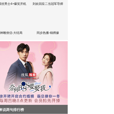
屌丝男士4>爆笑开机
刘欢回应二当冠军导师
神雕侠侣-大结局
同步热播-锦绣缘
来说两句排行榜