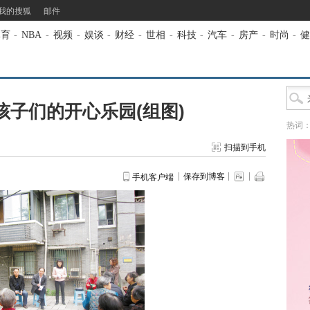
我的搜狐
邮件
体育
-
NBA
-
视频
-
娱谈
-
财经
-
世相
-
科技
-
汽车
-
房产
-
时尚
-
健
 孩子们的开心乐园(组图)
热词
扫描到手机
保存到博客
手机客户端