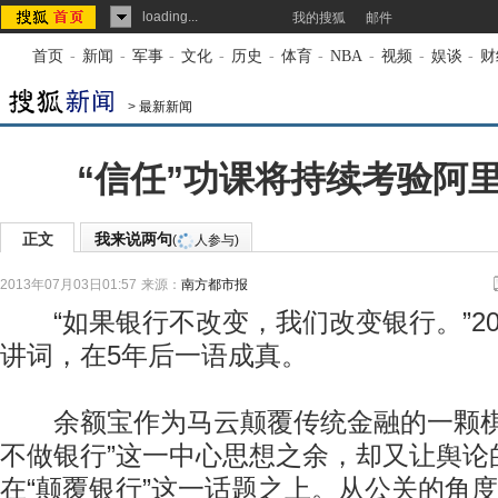
loading...
我的搜狐
邮件
首页
-
新闻
-
军事
-
文化
-
历史
-
体育
-
NBA
-
视频
-
娱谈
-
财
>
最新新闻
“信任”功课将持续考验阿
正文
我来说两句
(
人参与)
2013年07月03日01:57
来源：
南方都市报
“如果银行不改变，我们改变银行。”20
讲词，在5年后一语成真。
余额宝作为马云颠覆传统金融的一颗棋
不做银行”这一中心思想之余，却又让舆论
在“颠覆银行”这一话题之上。从公关的角度