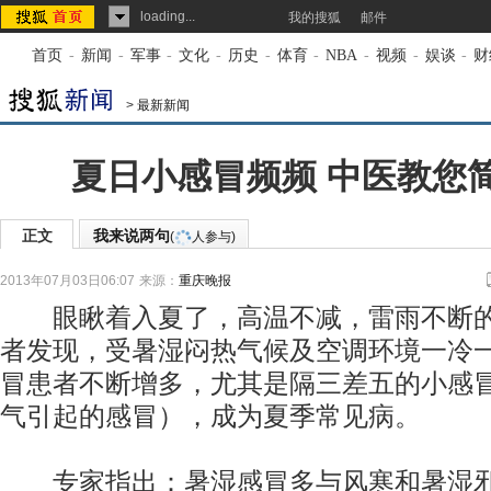
loading...
我的搜狐
邮件
首页
-
新闻
-
军事
-
文化
-
历史
-
体育
-
NBA
-
视频
-
娱谈
-
财
>
最新新闻
夏日小感冒频频 中医教您
正文
我来说两句
(
人参与)
2013年07月03日06:07
来源：
重庆晚报
眼瞅着入夏了，高温不减，雷雨不断的
者发现，受暑湿闷热气候及空调环境一冷
冒患者不断增多，尤其是隔三差五的小感
气引起的感冒），成为夏季常见病。
专家指出：暑湿感冒多与风寒和暑湿邪