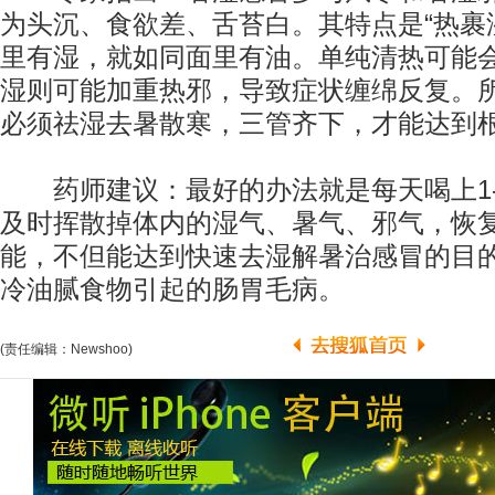
为头沉、食欲差、舌苔白。其特点是“热裹
里有湿，就如同面里有油。单纯清热可能
湿则可能加重热邪，导致症状缠绵反复。
必须祛湿去暑散寒，三管齐下，才能达到
药师建议：最好的办法就是每天喝上1-
及时挥散掉体内的湿气、暑气、邪气，恢
能，不但能达到快速去湿解暑治感冒的目
冷油腻食物引起的肠胃毛病。
(责任编辑：Newshoo)