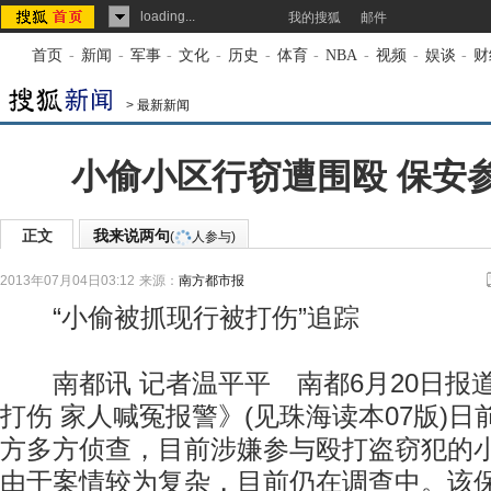
loading...
我的搜狐
邮件
首页
-
新闻
-
军事
-
文化
-
历史
-
体育
-
NBA
-
视频
-
娱谈
-
财
>
最新新闻
小偷小区行窃遭围殴 保安
正文
我来说两句
(
人参与)
2013年07月04日03:12
来源：
南方都市报
“小偷被抓现行被打伤”追踪
南都讯 记者温平平 南都6月20日报
打伤 家人喊冤报警》(见珠海读本07版)
方多方侦查，目前涉嫌参与殴打盗窃犯的
由于案情较为复杂，目前仍在调查中。该