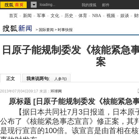
loading...
我的搜狐
邮件
首页
-
新闻
-
军事
-
文化
-
历史
-
体育
-
NBA
-
视频
-
娱谈
-
财
>
国际要闻
>
时事快报
日原子能规制委发《核能紧急
案
正文
我来说两句
(
人参与)
2013年07月04日09:17
来源：
环球网
原标题
[
日原子能规制委发《核能紧急
【据日本共同社7月3日报道，日本原子
公布了《核能紧急事态宣言》修正案，其
是现行宣言的100倍。该宣言是由首相在