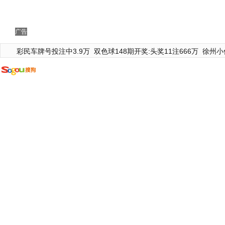
广告
彩民车牌号投注中3.9万
双色球148期开奖:头奖11注666万
徐州小