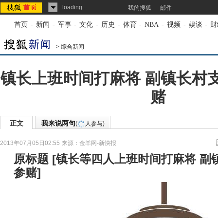
loading...
我的搜狐
邮件
首页
-
新闻
-
军事
-
文化
-
历史
-
体育
-
NBA
-
视频
-
娱谈
-
财
>
综合新闻
镇长上班时间打麻将 副镇长村
赌
正文
我来说两句
(
人参与)
2013年07月05日02:55
来源：
金羊网-新快报
原标题
[
镇长等四人上班时间打麻将 副
参赌
]