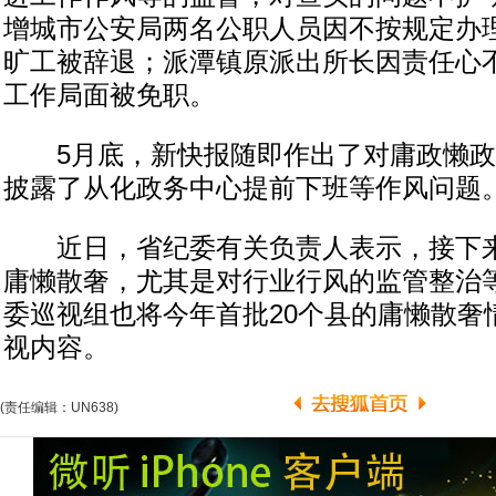
增城市公安局两名公职人员因不按规定办
旷工被辞退；派潭镇原派出所长因责任心
工作局面被免职。
5月底，新快报随即作出了对庸政懒政
披露了从化政务中心提前下班等作风问题
近日，省纪委有关负责人表示，接下来
庸懒散奢，尤其是对行业行风的监管整治
委巡视组也将今年首批20个县的庸懒散奢
视内容。
(责任编辑：UN638)