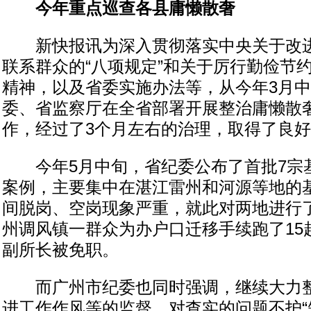
今年重点巡查各县庸懒散奢
新快报讯为深入贯彻落实中央关于改进
联系群众的“八项规定”和关于厉行勤俭节
精神，以及省委实施办法等，从今年3月
委、省监察厅在全省部署开展整治庸懒散
作，经过了3个月左右的治理，取得了良
今年5月中旬，省纪委公布了首批7宗基
案例，主要集中在湛江雷州和河源等地的
间脱岗、空岗现象严重，就此对两地进行
州调风镇一群众为办户口迁移手续跑了15
副所长被免职。
而广州市纪委也同时强调，继续大力整治
进工作作风等的监督，对查实的问题不护“短