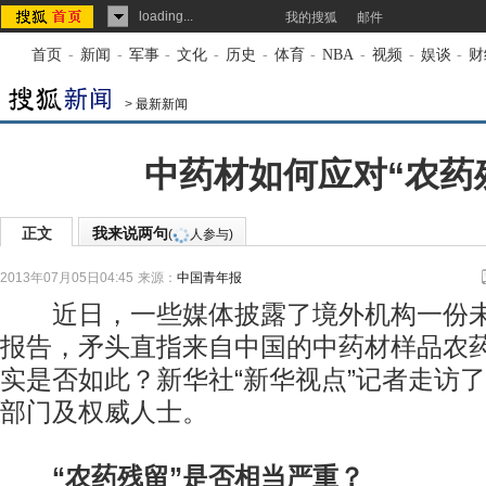
loading...
我的搜狐
邮件
首页
-
新闻
-
军事
-
文化
-
历史
-
体育
-
NBA
-
视频
-
娱谈
-
财
>
最新新闻
中药材如何应对“农药
正文
我来说两句
(
人参与)
2013年07月05日04:45
来源：
中国青年报
近日，一些媒体披露了境外机构一份未
报告，矛头直指来自中国的中药材样品农
实是否如此？新华社“新华视点”记者走访
部门及权威人士。
“农药残留”是否相当严重？