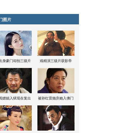
门图片
出身豪门却拍三级片
戏精演三级片获影帝
因嫖娼入狱现在复出
被孙红雷抛弃她入佛门