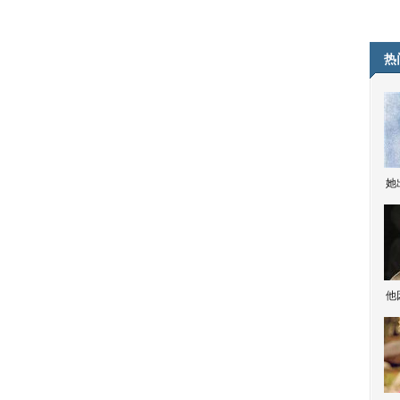
热
她
他