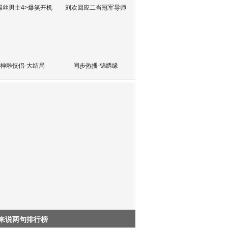
屌丝男士4>爆笑开机
刘欢回应二当冠军导师
神雕侠侣-大结局
同步热播-锦绣缘
来说两句排行榜