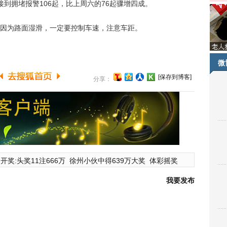
拥堵报警106起，比上周六的76起骤增四成。
为路面湿滑，一定要控制车速，注意车距。
微
[保存到博客]
分享：
开奖:头奖11注666万
徐州小伙中得639万大奖
体彩摇奖
我要发布