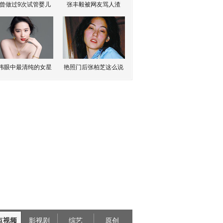
曾做过9次试管婴儿
张丰毅被网友骂人渣
伟眼中最清纯的女星
艳照门后张柏芝这么说
点视频
影视剧
综艺
原创