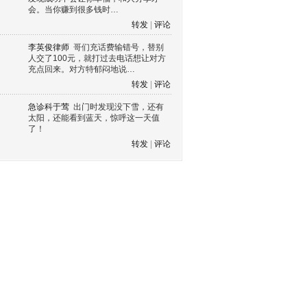
会。当你赚到很多钱时…
转发
|
评论
李英俊律师
哥们充话费输错号，替别
人交了100元，就打过去电话想让对方
充点回来。对方特郁闷地说…
转发
|
评论
急诊科于莺
出门时发现没下雪，还有
太阳，还能看到蓝天，惊呼这一天值
了！
转发
|
评论