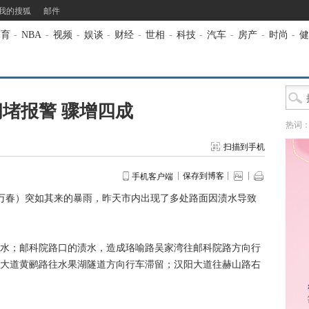
我的搜狐
邮件
体育
-
NBA
-
视频
-
娱谈
-
财经
-
世相
-
科技
-
汽车
-
房产
-
时尚
-
健
堵报警 骤增四成
热词
扫描到手机
保存到博客
手机客户端
万春）突如其来的暴雨，昨天市内出现了多处路面因渍水导致
；邮科院路口的渍水，造成珞喻路吴家湾往邮科院路方向行
大道黄鹂路往水果湖隧道方向行车滞留；汉阳大道往赫山路右