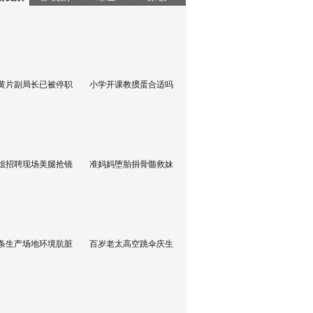
黄片副局长已被停职
小学开课教掼蛋合适吗
姐招聘现场美腿抢镜
准妈妈堕胎捐骨髓救妹
条生产场地环境肮脏
百岁老太高空跳伞庆生