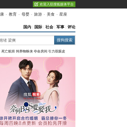
欢迎入驻搜狐媒体平台
康
-
教育
-
母婴
-
旅游
-
美食
-
星座
国内
|
国际
|
社会
|
军事
|
评论
：
死亡航班
饲养蜘蛛侠
夺命房间
引力双眼皮