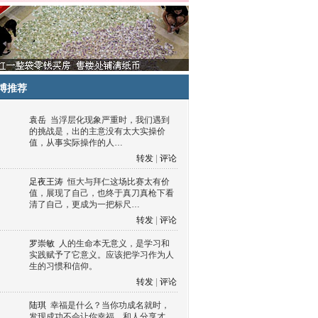
博推荐
袁岳
当浮层化现象严重时，我们遇到
的挑战是，出的主意没有太大实操价
值，从事实际操作的人…
转发
|
评论
足夜王涛
恒大与拜仁这场比赛太有价
值，展现了自己，也终于真刀真枪下看
清了自己，更成为一把标尺…
转发
|
评论
罗崇敏
人的生命本无意义，是学习和
实践赋予了它意义。应该把学习作为人
生的习惯和信仰。
转发
|
评论
陆琪
幸福是什么？当你功成名就时，
发现成功不会让你幸福，和人分享才