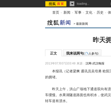
loading...
首页
-
新闻
-
军事
-
文化
-
历史
-
>
最新新闻
昨天拥
正文
我来说两句
(
人参与)
2013年07月07日03:48
来源：
汉网-武汉晚报
本报讯（记者梁爽 通讯员吴培勇 欧阳
的拥堵。
昨天上午，洪山广场地下通道双向有渍水
车缓慢。水果湖隧道路面也有积水，使武汉
转车道有渍水。