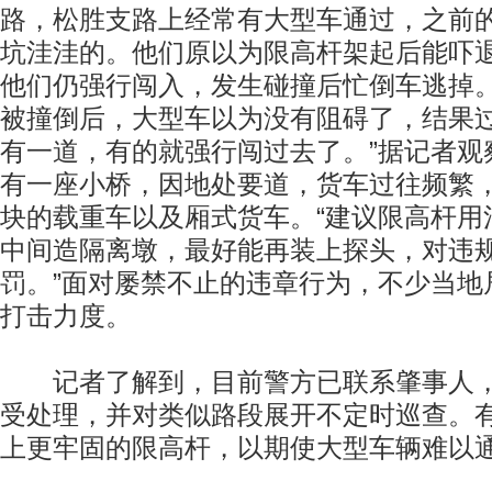
路，松胜支路上经常有大型车通过，之前
坑洼洼的。他们原以为限高杆架起后能吓
他们仍强行闯入，发生碰撞后忙倒车逃掉。
被撞倒后，大型车以为没有阻碍了，结果
有一道，有的就强行闯过去了。”据记者观
有一座小桥，因地处要道，货车过往频繁
块的载重车以及厢式货车。“建议限高杆用
中间造隔离墩，最好能再装上探头，对违
罚。”面对屡禁不止的违章行为，不少当地
打击力度。
记者了解到，目前警方已联系肇事人，
受处理，并对类似路段展开不定时巡查。
上更牢固的限高杆，以期使大型车辆难以