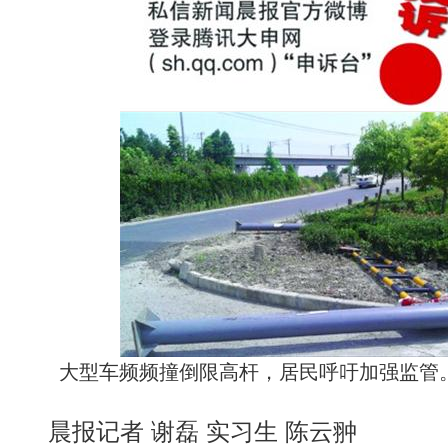
大型车频频撞倒限高杆，居民呼吁加强监管。
晨报记者 谢磊 实习生 陈云翀