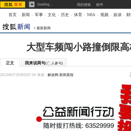
loading...
我的搜狐
邮件
首页
-
新闻
-
军事
-
文化
-
历史
-
体育
-
NBA
-
视频
-
娱谈
-
财
>
最新新闻
大型车频闯小路撞倒限高杆
正文
我来说两句
(
人参与)
2013年07月08日07:34
来源：
解放网-新闻晨报