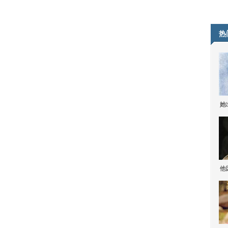
热
她
他