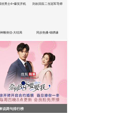
屌丝男士4>爆笑开机
刘欢回应二当冠军导师
神雕侠侣-大结局
同步热播-锦绣缘
来说两句排行榜