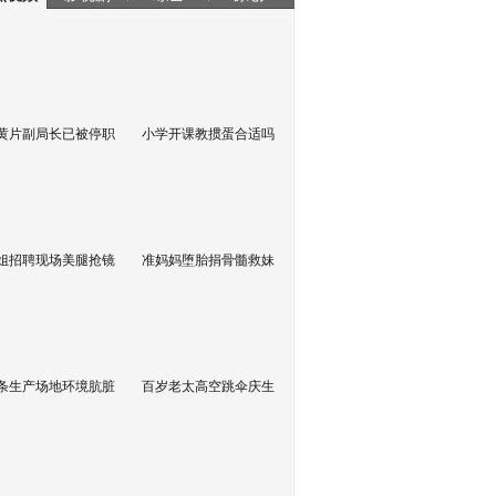
黄片副局长已被停职
小学开课教掼蛋合适吗
姐招聘现场美腿抢镜
准妈妈堕胎捐骨髓救妹
条生产场地环境肮脏
百岁老太高空跳伞庆生