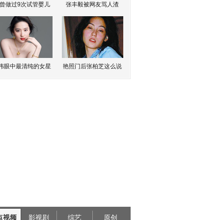
曾做过9次试管婴儿
张丰毅被网友骂人渣
伟眼中最清纯的女星
艳照门后张柏芝这么说
点视频
影视剧
综艺
原创