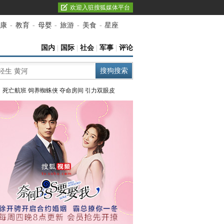
欢迎入驻搜狐媒体平台
康
-
教育
-
母婴
-
旅游
-
美食
-
星座
国内
|
国际
|
社会
|
军事
|
评论
：
死亡航班
饲养蜘蛛侠
夺命房间
引力双眼皮