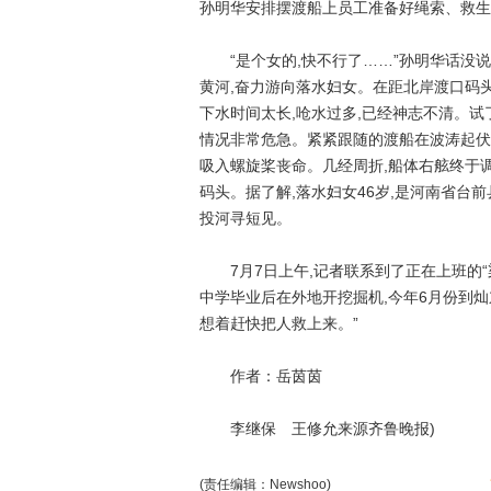
孙明华安排摆渡船上员工准备好绳索、救生
“是个女的,快不行了……”孙明华话没说
黄河,奋力游向落水妇女。在距北岸渡口码头
下水时间太长,呛水过多,已经神志不清。试
情况非常危急。紧紧跟随的渡船在波涛起伏
吸入螺旋桨丧命。几经周折,船体右舷终于
码头。据了解,落水妇女46岁,是河南省台
投河寻短见。
7月7日上午,记者联系到了正在上班的“梁山
中学毕业后在外地开挖掘机,今年6月份到灿
想着赶快把人救上来。”
作者：岳茵茵
李继保 王修允来源齐鲁晚报)
(责任编辑：Newshoo)