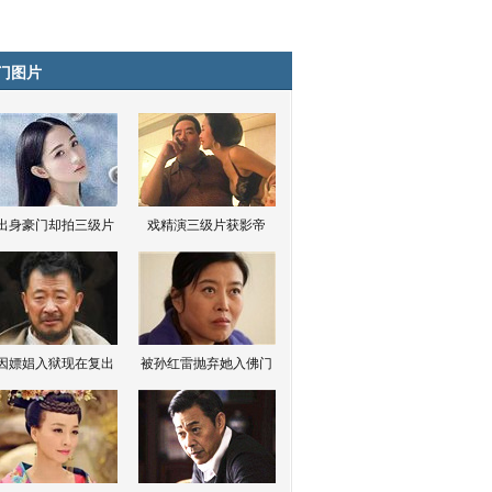
门图片
出身豪门却拍三级片
戏精演三级片获影帝
因嫖娼入狱现在复出
被孙红雷抛弃她入佛门