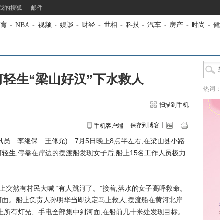
我的搜狐
邮件
体育
-
NBA
-
视频
-
娱谈
-
财经
-
世相
-
科技
-
汽车
-
房产
-
时尚
-
健
轻生“梁山好汉”下水救人
热词
扫描到手机
保存到博客
手机客户端
员 李继保 王修允) 7月5日晚上8点半左右,在梁山县小路
轻生,停靠在岸边的摆渡船发现女子后,船上15名工作人员极力
突然有村民大喊:“有人跳河了。”接着,落水的女子高呼救命。
河面。船上负责人孙明华当即决定马上救人,摆渡船在黄河北岸
船上所有灯光、手电全部集中到河面,在船前几十米处发现目标。