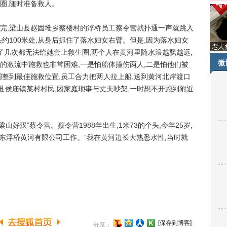
圈,随时准备救人。
完,梁山县赵固堆乡蔡楼村的浮桥员工蔡令营就扑通一声就跳入
约100米处,从身后抓住了落水妇女右臂。但是,因为落水妇女
了几次都无法给她套上救生圈,两个人在黄河里随水浪越飘越远,
微
的激流中施救也非常困难,一是怕船体撞伤两人,二是怕他们被
调整到最佳施救位置,员工合力把两人拉上船,送到黄河北岸渡口
前县侯庙镇某村村民,因家庭琐事与丈夫吵架,一时想不开跑到附近
好汉”蔡令营。蔡令营1988年出生,1米73的个头,今年25岁,
东浮桥黄河有限公司工作。“我在黄河边长大熟悉水性,当时就
[保存到博客]
分享：