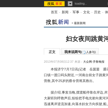
loading...
首页
-
新闻
-
军事
-
文化
-
历史
-
>
最新新闻
妇女夜间跳黄河
正文
我来说两句
(
人参与)
2013年07月08日12:37
来源：
大众网-齐鲁晚报
本报济宁7月7日讯(记者 岳茵茵 通讯
口镇一渡口码头附近,一河南台前女子跳黄河
营救,其中25岁的蔡令营将其救出。
据介绍,事发当晚,摆渡船停靠在岸边,岸上
大家听到呼救声后,纷纷把手电光射向黄河
迅速离岸逆流加速,向落水妇女方向疾驶,