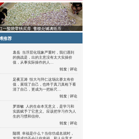
博推荐
袁岳
当浮层化现象严重时，我们遇到
的挑战是，出的主意没有太大实操价
值，从事实际操作的人…
转发
|
评论
足夜王涛
恒大与拜仁这场比赛太有价
值，展现了自己，也终于真刀真枪下看
清了自己，更成为一把标尺…
转发
|
评论
罗崇敏
人的生命本无意义，是学习和
实践赋予了它意义。应该把学习作为人
生的习惯和信仰。
转发
|
评论
陆琪
幸福是什么？当你功成名就时，
发现成功不会让你幸福，和人分享才