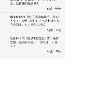
会。当你赚到很多钱时…
转发
|
评论
李英俊律师
哥们充话费输错号，替别
人交了100元，就打过去电话想让对方
充点回来。对方特郁闷地说…
转发
|
评论
急诊科于莺
出门时发现没下雪，还有
太阳，还能看到蓝天，惊呼这一天值
了！
转发
|
评论