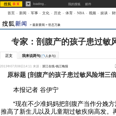
loading...
我的搜狐
邮件
首页
-
新闻
-
军事
-
文化
-
历史
-
体育
-
NBA
-
视频
-
娱谈
-
财
>
最新要闻
>
世态万象
专家：剖腹产的孩子患过敏
正文
我来说两句
(
人参与)
2013年07月08日14:11
来源：
浙江在线-钱江晚报
原标题
[
剖腹产的孩子患过敏风险增三
本报记者 谷伊宁
“现在不少准妈妈把剖腹产当作分娩方
推高了新生儿以及儿童期过敏疾病高发。再