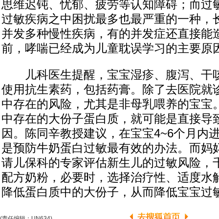
思维迟钝、忧郁、疲劳等认知障碍；而过
过敏疾病之中困扰最多也最严重的一种，
并发多种慢性疾病，有的并发症还直接能
前，哮喘已经成为儿童耽误学习的主要原
儿科医生提醒，宝宝湿疹、腹泻、干咳
使用抗生素药，包括药膏。除了去医院就
中存在的风险，尤其是非母乳喂养的宝宝
中存在的大份子蛋白质，就可能是直接导
因。陈同辛教授建议，在宝宝4~6个月内
是预防牛奶蛋白过敏最有效的办法。而妈
请儿保科的专家评估新生儿的过敏风险，
配方奶粉，必要时，选择治疗性、适度水
降低蛋白质中的大份子，从而降低宝宝过
(责任编辑：UN634)