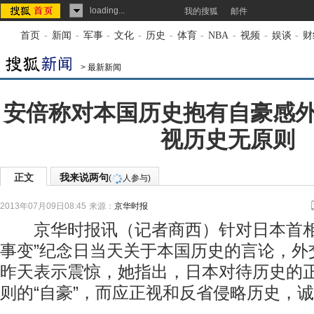
loading...
我的搜狐
邮件
首页
-
新闻
-
军事
-
文化
-
历史
-
体育
-
NBA
-
视频
-
娱谈
-
财
>
最新新闻
安倍称对本国历史抱有自豪感
视历史无原则
正文
我来说两句
(
人参与)
2013年07月09日08:45
来源：
京华时报
京华时报讯（记者商西）针对日本首相
事变”纪念日当天关于本国历史的言论，外
昨天表示震惊，她指出，日本对待历史的
则的“自豪”，而应正视和反省侵略历史，