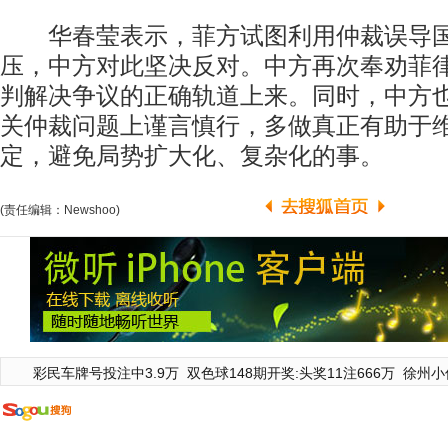
华春莹表示，菲方试图利用仲裁误导国
压，中方对此坚决反对。中方再次奉劝菲
判解决争议的正确轨道上来。同时，中方
关仲裁问题上谨言慎行，多做真正有助于
定，避免局势扩大化、复杂化的事。
(责任编辑：Newshoo)
彩民车牌号投注中3.9万
双色球148期开奖:头奖11注666万
徐州小