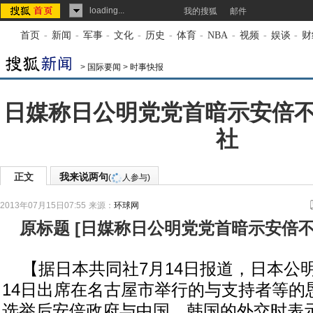
loading...
我的搜狐
邮件
首页
-
新闻
-
军事
-
文化
-
历史
-
体育
-
NBA
-
视频
-
娱谈
-
财
>
国际要闻
>
时事快报
日媒称日公明党党首暗示安倍
社
正文
我来说两句
(
人参与)
2013年07月15日07:55
来源：
环球网
原标题
[
日媒称日公明党党首暗示安倍
【据日本共同社7月14日报道，日本公
14日出席在名古屋市举行的与支持者等的
选举后安倍政府与中国、韩国的外交时表示